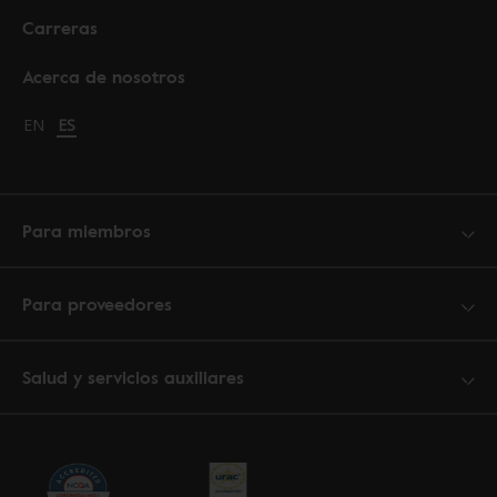
Carreras
Acerca de nosotros
Change language to English
EN
Cambiar idioma a español
ES
Para miembros
Para proveedores
Salud y servicios auxiliares