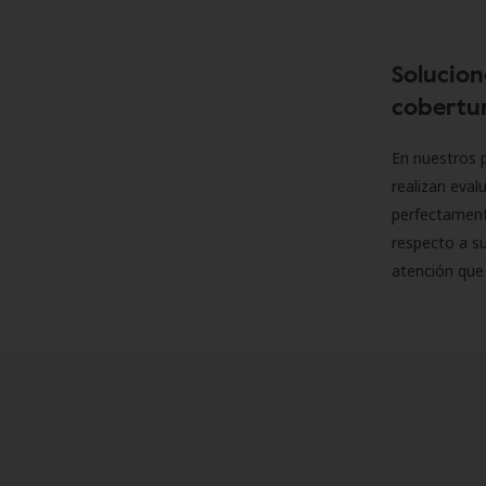
Solucion
cobertur
En nuestros p
realizan eva
perfectamente
respecto a su
atención que