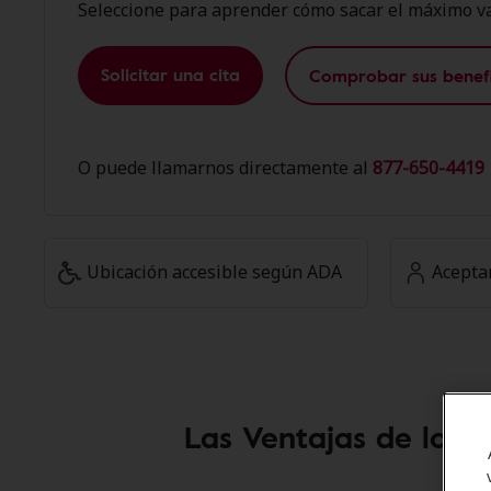
Seleccione para aprender cómo sacar el máximo va
Solicitar una cita
Comprobar sus benefi
O puede llamarnos directamente al
877-650-4419 
Ubicación accesible según ADA
Acepta
Las Ventajas de los 