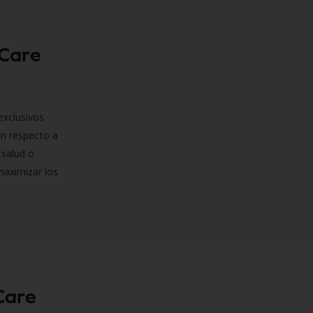
 Care
exclusivos
on respecto a
 salud o
maximizar los
Care