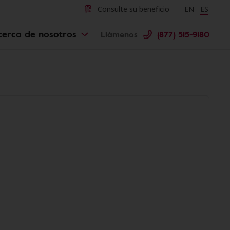
Consulte su beneficio
Change langu
EN
Cambiar 
ES
cerca de nosotros
Llámenos
(877) 515-9180