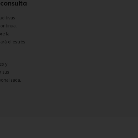
 consulta
uditivas
continua,
re la
ará el estrés
es y
a sus
sonalizada.