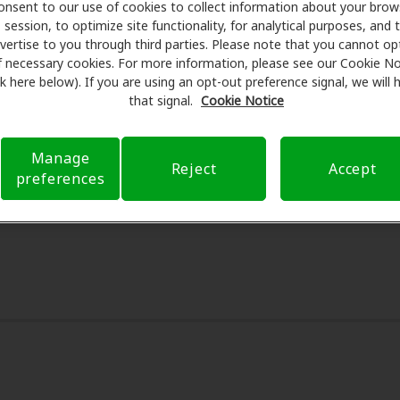
are se asocia con muchos planes de beneficios y clínicas 
onsent to our use of cookies to collect information about your brow
session, to optimize site functionality, for analytical purposes, and 
scuentos especiales en audífonos y atención auditiva. Nues
vertise to you through third parties. Please note that you cannot op
man exámenes con profesionales licenciados para evaluacio
f necessary cookies. For more information, please see our Cookie No
tes de su consulta en Miracle-Ear Center, Amplifon Hearing H
ink here below). If you are using an opt-out preference signal, we will
eguro para reducir sus gastos de bolsillo y de presentar una 
that signal.
Cookie Notice
xperiencia de atención auditiva y liberarlo de preocupacion
 sobre el seguro y con opciones de pago flexibles cuando es
Manage
Reject
Accept
preferences
6