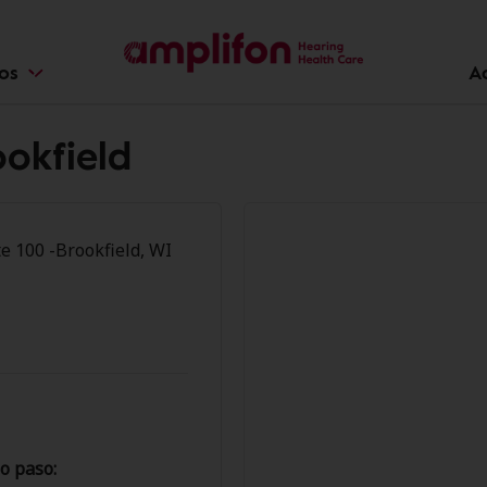
ios
A
ookfield
e 100 -Brookfield, WI
o paso: