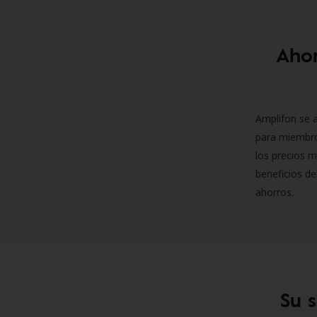
Ahor
Amplifon se a
para miembro
los precios m
beneficios de
ahorros.
Su 