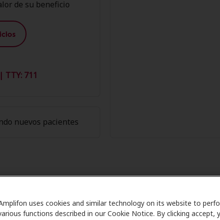
lor de su beneficio
cios
| TTY: 711
ndo nuevos pacientes
Miembros de Amplifon en Miracle-E
Amplifon uses cookies and similar technology on its website to perf
various functions described in our Cookie Notice. By clicking accept, 