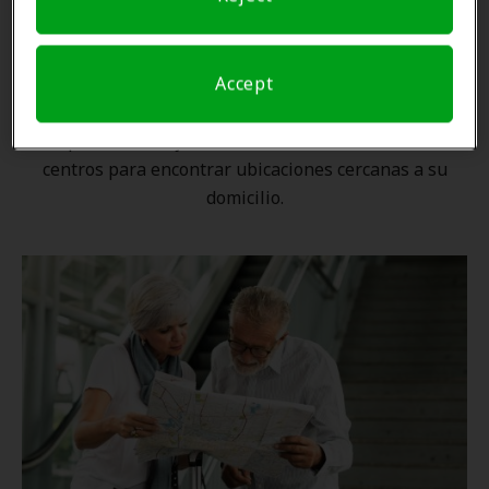
Una ubicación cercana
Accept
Gracias a nuestra
red nacional
, ningún proveedor de
Amplifon está lejos. Utilice nuestro localizador de
centros para encontrar ubicaciones cercanas a su
domicilio.