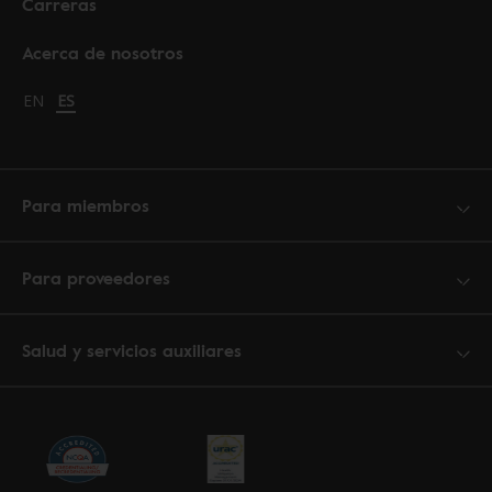
Carreras
Acerca de nosotros
Change language to English
EN
Cambiar idioma a español
ES
Para miembros
Para proveedores
Salud y servicios auxiliares