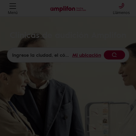
Menú
Llámenos
Clínicas de audición Amplifon
Mi ubicación