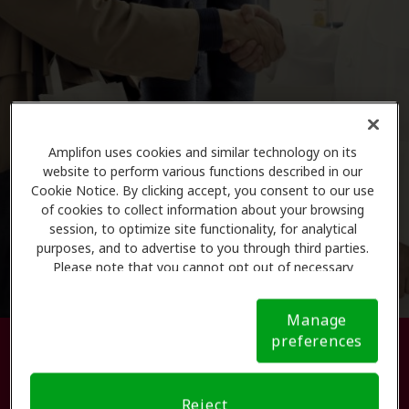
Amplifon uses cookies and similar technology on its
website to perform various functions described in our
Cookie Notice. By clicking accept, you consent to our use
of cookies to collect information about your browsing
session, to optimize site functionality, for analytical
purposes, and to advertise to you through third parties.
Please note that you cannot opt out of necessary
cookies. For more information, please see our Cookie
Notice (link here below). If you are using an opt-out
Manage
preference signal, we will honor that signal.
Cookie
preferences
Busque su centro de atención
Notice
auditiva.
Reject