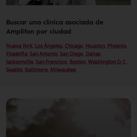
Buscar una clínica asociada de
Amplifon por ciudad
Nueva York
,
Los Ángeles
,
Chicago
,
Houston
,
Phoenix
,
Filadelfia
,
San Antonio
,
San Diego
,
Dallas
,
Jacksonville
,
San Francisco
,
Boston
,
Washington D. C
.,
Seattle
,
Baltimore
,
Milwaukee
.