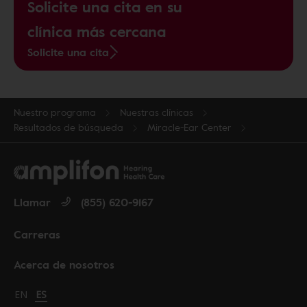
Solicite una cita en su
clínica más cercana
Solicite una cita
Nuestro programa
Nuestras clínicas
Resultados de búsqueda
Miracle-Ear Center
Llamar
(855) 620-9167
Carreras
Acerca de nosotros
Change language to English
EN
Cambiar idioma a español
ES