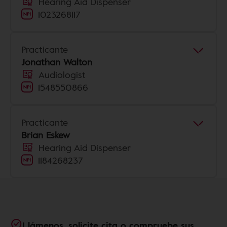
Hearing Aid Dispenser
1023268117
Practicante
Jonathan Walton
Audiologist
1548550866
Practicante
Brian Eskew
Hearing Aid Dispenser
1184268237
Llámenos, solicite cita o compruebe sus