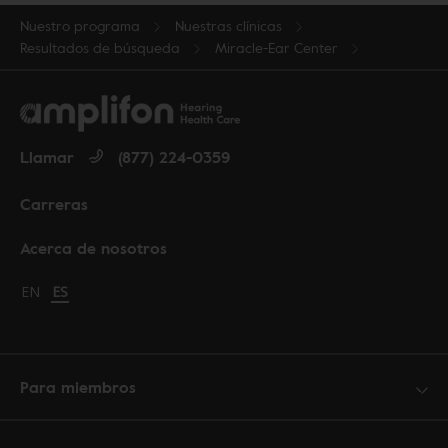
Nuestro programa
Nuestras clínicas
Resultados de búsqueda
Miracle-Ear Center
Llamar
(877) 224-0359
Carreras
Acerca de nosotros
Change language to English
EN
Cambiar idioma a español
ES
Para miembros