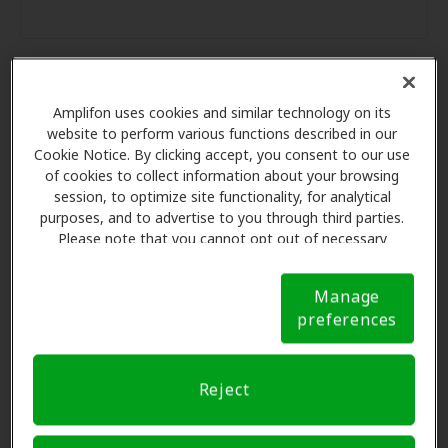
Amplifon uses cookies and similar technology on its
Las Ventajas de los Miembros
website to perform various functions described in our
de Amplifon en Miracle-Ear
Cookie Notice. By clicking accept, you consent to our use
Center, Denham Springs
of cookies to collect information about your browsing
session, to optimize site functionality, for analytical
purposes, and to advertise to you through third parties.
Amplifon Hearing Health Care se asocia con muchos
Please note that you cannot opt out of necessary
cookies. For more information, please see our Cookie
planes de beneficios y clínicas como Miracle-Ear
Notice (link here below). If you are using an opt-out
Center en Denham Springs para ofrecer descuentos
Manage
preference signal, we will honor that signal.
Cookie
especiales en audífonos y atención auditiva. Nuestros
preferences
Notice
promotores le explican sus beneficios y programan
exámenes con profesionales licenciados para
Reject
evaluaciones, pruebas de ajuste y atención al cliente.
Antes de su consulta en Miracle-Ear Center, Amplifon