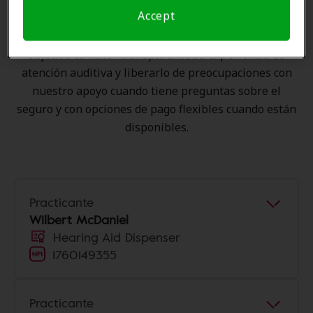
Hearing Health Care se encarga de verificar su
Accept
cobertura de seguro para reducir sus gastos de
bolsillo y de presentar una derivación. Nuestro
objetivo es hacer transparente su experiencia de
atención auditiva y liberarlo de preocupaciones con
nuestro apoyo cuando tiene preguntas sobre el
seguro y con opciones de pago flexibles cuando están
disponibles.
Practicante
Wilbert McDaniel
Hearing Aid Dispenser
1760149355
Practicante