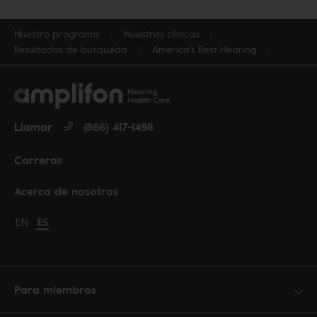
Nuestro programa
Nuestras clínicas
Resultados de búsqueda
America's Best Hearing
Llamar
(866) 417-1498
Carreras
Acerca de nosotros
Change language to English
EN
Cambiar idioma a español
ES
Para miembros