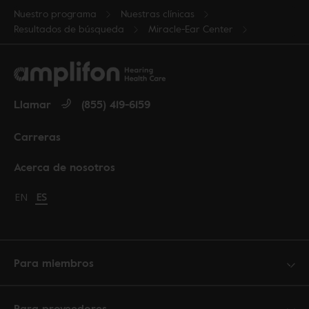
Nuestro programa
Nuestras clínicas
Resultados de búsqueda
Miracle-Ear Center
Llamar
(855) 419-6159
Carreras
Acerca de nosotros
Change language to English
EN
Cambiar idioma a español
ES
Para miembros
Para proveedores