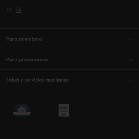
Change language to English
EN
Cambiar idioma a español
ES
Para miembros
Para proveedores
Salud y servicios auxiliares