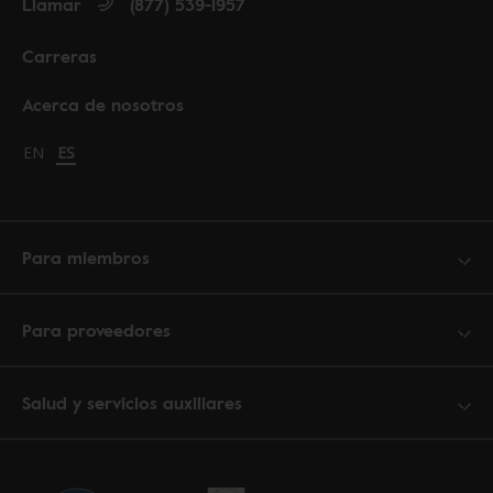
Llamar
(877) 539-1957
Carreras
Acerca de nosotros
Change language to English
EN
Cambiar idioma a español
ES
Para miembros
Para proveedores
Salud y servicios auxiliares