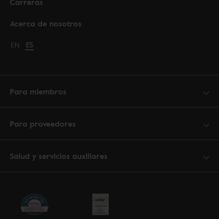
Carreras
Acerca de nosotros
Change language to English
EN
Cambiar idioma a español
ES
Para miembros
Para proveedores
Salud y servicios auxiliares