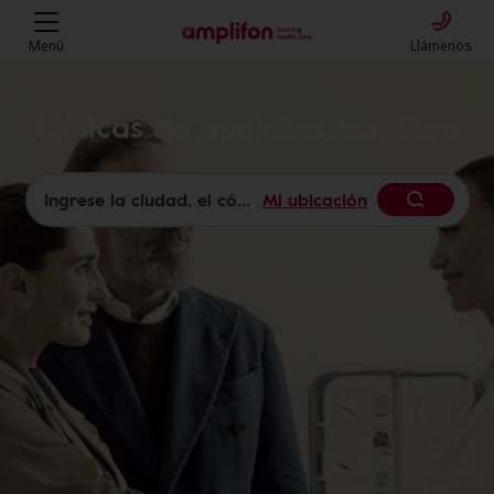
Menú
Llámenos
Clínicas de audición Amplifon
Mi ubicación