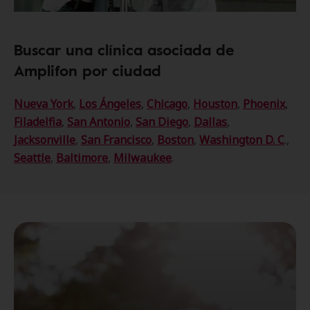
Buscar una clínica asociada de
Amplifon por ciudad
Nueva York
,
Los Ángeles
,
Chicago
,
Houston
,
Phoenix
,
Filadelfia
,
San Antonio
,
San Diego
,
Dallas
,
Jacksonville
,
San Francisco
,
Boston
,
Washington D. C
.,
Seattle
,
Baltimore
,
Milwaukee
.