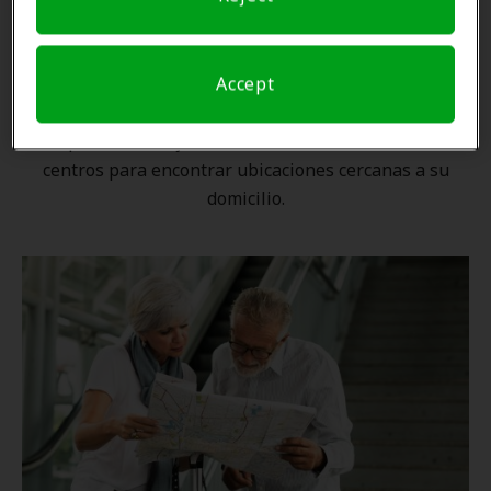
Una ubicación cercana
Accept
Gracias a nuestra
red nacional
, ningún proveedor de
Amplifon está lejos. Utilice nuestro localizador de
centros para encontrar ubicaciones cercanas a su
domicilio.