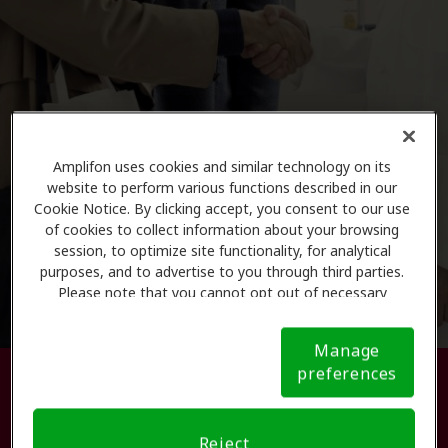
Amplifon uses cookies and similar technology on its
website to perform various functions described in our
Cookie Notice. By clicking accept, you consent to our use
of cookies to collect information about your browsing
session, to optimize site functionality, for analytical
purposes, and to advertise to you through third parties.
Please note that you cannot opt out of necessary
cookies. For more information, please see our Cookie
Notice (link here below). If you are using an opt-out
Manage
preference signal, we will honor that signal.
Cookie
preferences
Busque su centro de atención
Notice
auditiva.
Reject