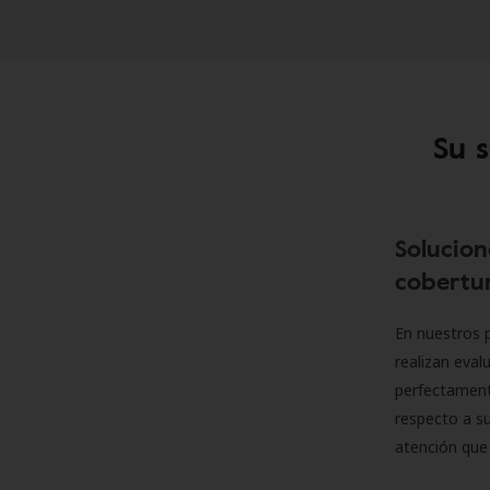
Su 
Solucion
cobertur
En nuestros p
realizan eva
perfectamente
respecto a su
atención que