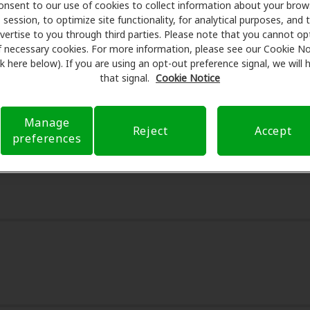
onsent to our use of cookies to collect information about your brow
ámenes con profesionales licenciados para evaluaciones, pr
session, to optimize site functionality, for analytical purposes, and 
onsulta en Miracle-Ear Center, Amplifon Hearing Health Care 
vertise to you through third parties. Please note that you cannot op
educir sus gastos de bolsillo y de presentar una derivación
f necessary cookies. For more information, please see our Cookie No
ink here below). If you are using an opt-out preference signal, we will
ia de atención auditiva y liberarlo de preocupaciones con 
that signal.
Cookie Notice
bre el seguro y con opciones de pago flexibles cuando están
Manage
Reject
Accept
preferences
9