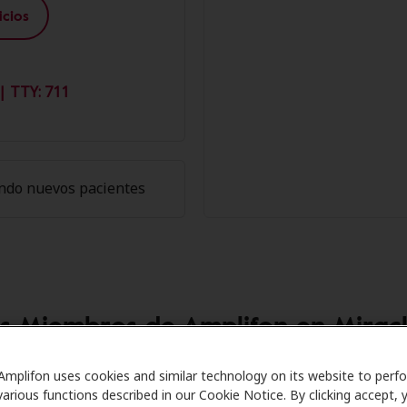
cios
| TTY: 711
ndo nuevos pacientes
os Miembros de Amplifon en Miracl
are se asocia con muchos planes de beneficios y clínicas 
Amplifon uses cookies and similar technology on its website to perf
various functions described in our Cookie Notice. By clicking accept, 
tos especiales en audífonos y atención auditiva. Nuestros 