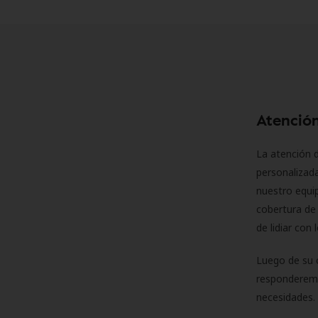
Atención
La atención d
personalizad
nuestro equip
cobertura de 
de lidiar con
Luego de su 
responderemo
necesidades. 