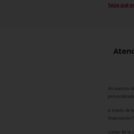
Sepa qué e
Atenc
En nuestra cl
personalizada
A través de l
financiación 
Luego de la 