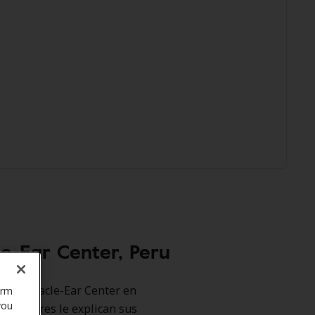
e-Ear Center, Peru
como Miracle-Ear Center en
orm
you
promotores le explican sus