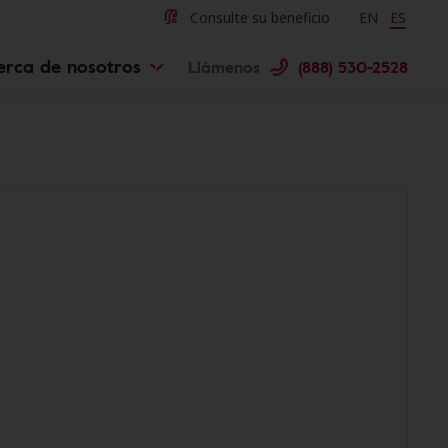
Consulte su beneficio
Change langu
EN
Cambiar 
ES
erca de nosotros
Llámenos
(888) 530-2528