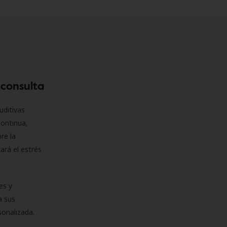
 consulta
uditivas
continua,
re la
ará el estrés
es y
a sus
sonalizada.