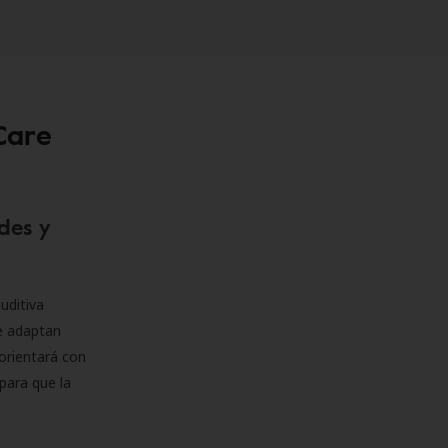
Care
des y
uditiva
se adaptan
orientará con
para que la