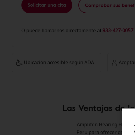
Solicitar una cita
Comprobar sus benefi
O puede llamarnos directamente al
833-427-0057 
Ubicación accesible según ADA
Acepta
Las Ventajas de l
Amplifon Hearing Health C
Peru para ofrecer descuen