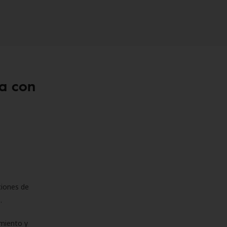
a con
ciones de
s.
miento y