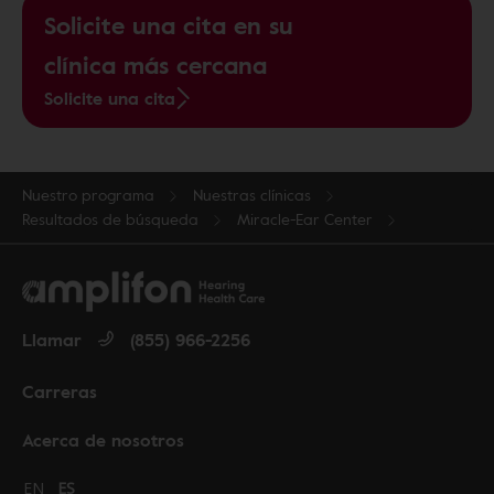
Solicite una cita en su
clínica más cercana
Solicite una cita
Nuestro programa
Nuestras clínicas
Resultados de búsqueda
Miracle-Ear Center
Llamar
(855) 966-2256
Carreras
Acerca de nosotros
Change language to English
EN
Cambiar idioma a español
ES