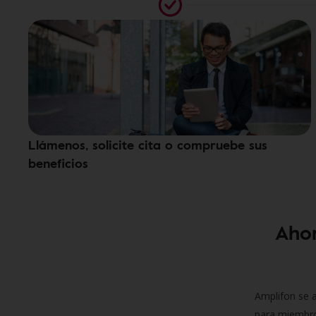
Llámenos, solicite cita o compruebe sus
beneficios
Ahor
Amplifon se a
para miembro