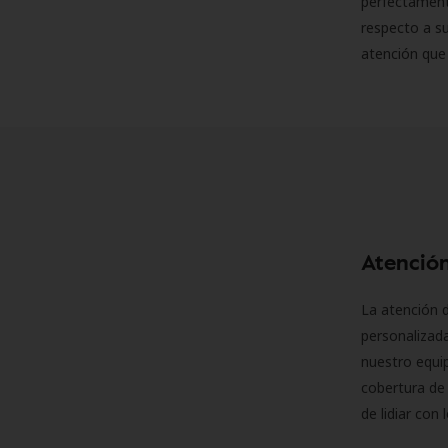
perfectamente
respecto a su
atención que
Atención
La atención d
personalizad
nuestro equip
cobertura de 
de lidiar con