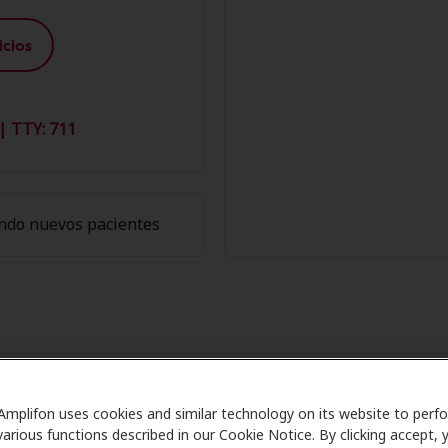
cios
| TTY: 711
ndo nuevos pacientes
mbros de Amplifon en Miracle-Ear 
Amplifon uses cookies and similar technology on its website to perf
are se asocia con muchos planes de beneficios y clínicas 
various functions described in our Cookie Notice. By clicking accept, 