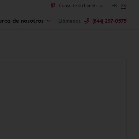
Consulte su beneficio
Change langu
EN
Cambiar 
ES
erca de nosotros
Llámenos
(844) 297-0575