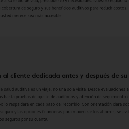
 a su estilo de vida, presupuesto y necesidades. Nuestro equipo lo 
 cobertura de seguro y sus beneficios auditivos para reducir costos, 
 usted merece sea más accesible.
 al cliente dedicada antes y después de su
e salud auditiva es un viaje, no una sola visita. Desde evaluaciones a
as hasta pruebas de ajuste de audífonos y atención de seguimiento 
o lo respaldará en cada paso del recorrido. Con orientación clara sob
seguro y las opciones financieras para maximizar los ahorros, se evit
 los seguros por su cuenta.