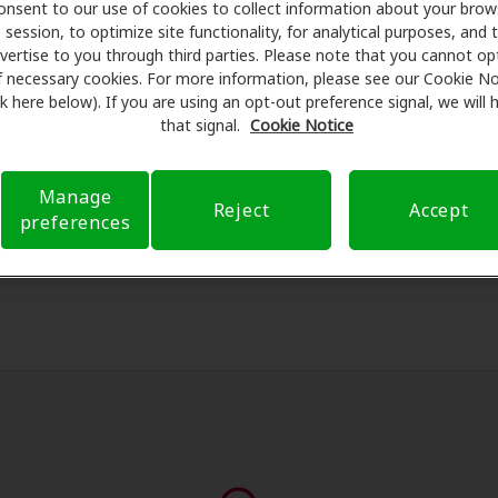
recer descuentos especiales en audífonos y atención auditiv
onsent to our use of cookies to collect information about your brow
session, to optimize site functionality, for analytical purposes, and 
programan exámenes con profesionales licenciados para eval
vertise to you through third parties. Please note that you cannot op
ntes de su consulta en Miracle-Ear Center, Amplifon Hearing 
f necessary cookies. For more information, please see our Cookie No
eguro para reducir sus gastos de bolsillo y de presentar una 
ink here below). If you are using an opt-out preference signal, we will
xperiencia de atención auditiva y liberarlo de preocupacion
that signal.
Cookie Notice
 sobre el seguro y con opciones de pago flexibles cuando es
Manage
Reject
Accept
preferences