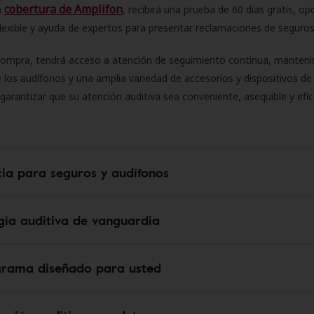
cobertura de Amplifon
a
, recibirá una prueba de 60 días gratis, op
flexible y ayuda de expertos para presentar reclamaciones de seguro
compra, tendrá acceso a atención de seguimiento continua, manteni
 los audífonos y una amplia variedad de accesorios y dispositivos d
 garantizar que su atención auditiva sea conveniente, asequible y efic
cia para seguros y audífonos
gía auditiva de vanguardia
grama diseñado para usted