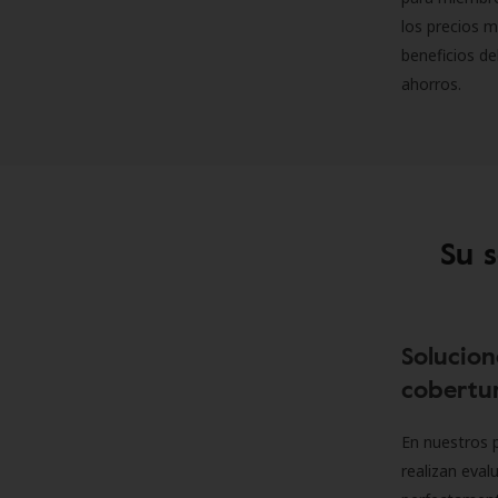
los precios m
beneficios de
ahorros.
Su 
Solucion
cobertur
En nuestros p
realizan eva