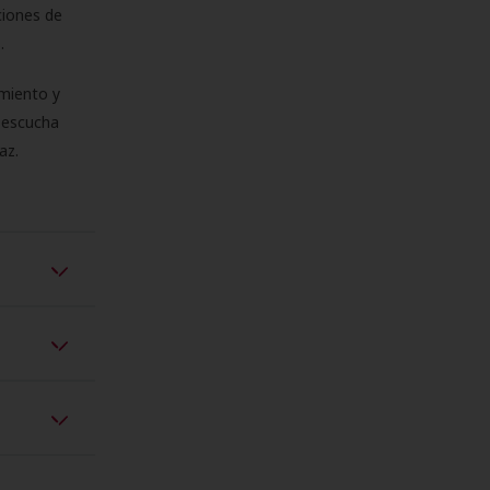
ciones de
s.
miento y
e escucha
az.