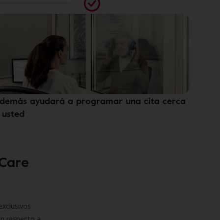
demás ayudará a programar una cita cerca
 usted
 Care
exclusivos
on respecto a