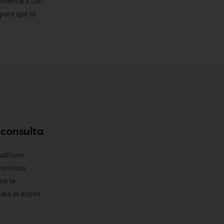
orientará con
para que la
 consulta
uditivas
continua,
re la
ará el estrés