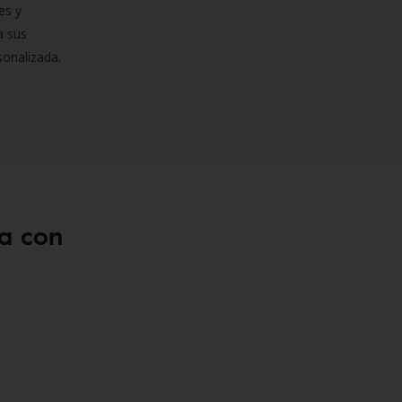
es y
a sus
sonalizada.
a con