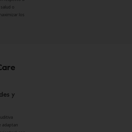
 salud o
maximizar los
Care
des y
uditiva
se adaptan