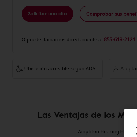
Solicitar una cita
Comprobar sus benefi
O puede llamarnos directamente al
855-618-2121 
Ubicación accesible según ADA
Acepta
Las Ventajas de los Mie
Amplifon Hearing Health C