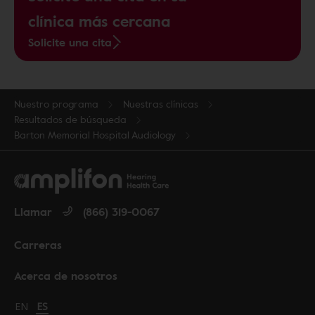
clínica más cercana
Solicite una cita
Nuestro programa
Nuestras clínicas
Resultados de búsqueda
Barton Memorial Hospital Audiology
Llamar
(866) 319-0067
Carreras
Acerca de nosotros
Change language to English
EN
Cambiar idioma a español
ES