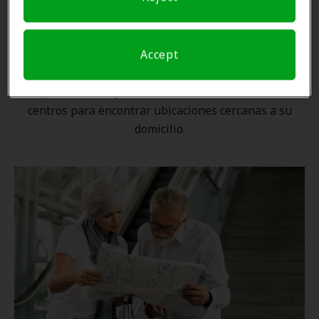
Una ubicación cercana
Accept
Gracias a nuestra
red nacional
, ningún proveedor de
Amplifon está lejos. Utilice nuestro localizador de
centros para encontrar ubicaciones cercanas a su
domicilio.