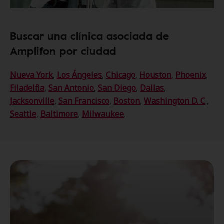
Buscar una clínica asociada de
Amplifon por ciudad
Nueva York
,
Los Ángeles
,
Chicago
,
Houston
,
Phoenix
,
Filadelfia
,
San Antonio
,
San Diego
,
Dallas
,
Jacksonville
,
San Francisco
,
Boston
,
Washington D. C
.,
Seattle
,
Baltimore
,
Milwaukee
.