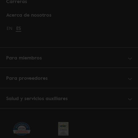
Carreras
Acerca de nosotros
Change language to English
EN
Cambiar idioma a español
ES
Para miembros
Para proveedores
Salud y servicios auxiliares