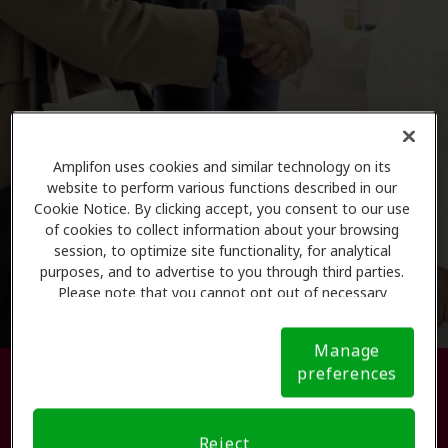
Amplifon uses cookies and similar technology on its
website to perform various functions described in our
Cookie Notice. By clicking accept, you consent to our use
of cookies to collect information about your browsing
session, to optimize site functionality, for analytical
purposes, and to advertise to you through third parties.
Please note that you cannot opt out of necessary
cookies. For more information, please see our Cookie
Notice (link here below). If you are using an opt-out
Manage
preference signal, we will honor that signal.
Cookie
preferences
Busque su centro de atención
Notice
auditiva.
Reject