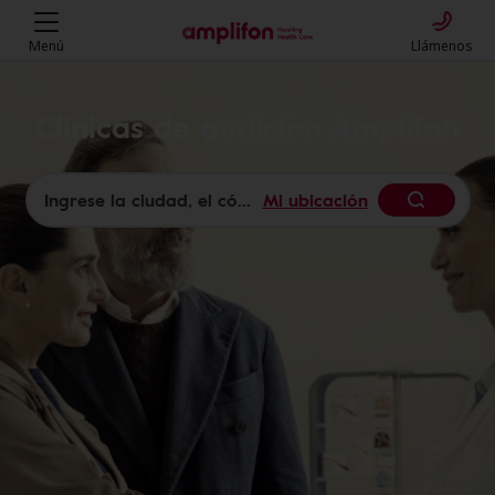
Menú
Llámenos
Clínicas de audición Amplifon
Mi ubicación