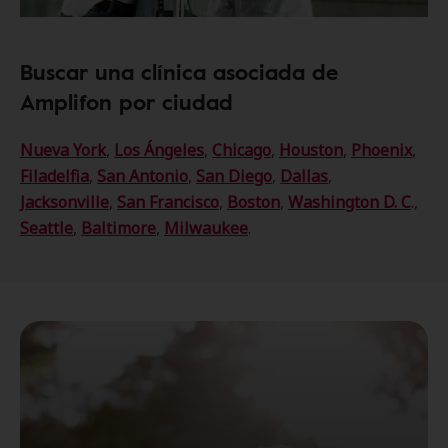
Buscar una clínica asociada de
Amplifon por ciudad
Nueva York
,
Los Ángeles
,
Chicago
,
Houston
,
Phoenix
,
Filadelfia
,
San Antonio
,
San Diego
,
Dallas
,
Jacksonville
,
San Francisco
,
Boston
,
Washington D. C
.,
Seattle
,
Baltimore
,
Milwaukee
.