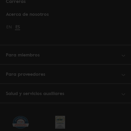
Carreras
Acerca de nosotros
Change language to English
EN
Cambiar idioma a español
ES
Para miembros
Para proveedores
Salud y servicios auxiliares