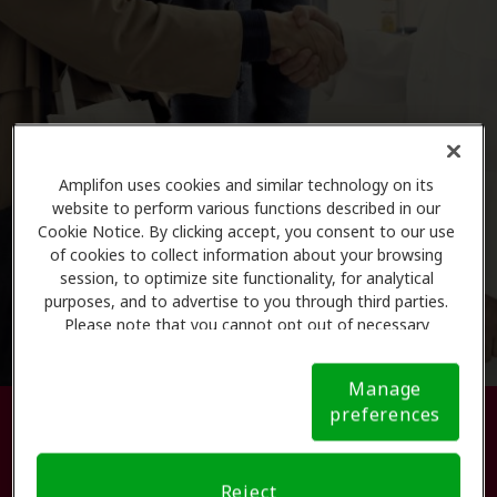
Amplifon uses cookies and similar technology on its
website to perform various functions described in our
Cookie Notice. By clicking accept, you consent to our use
of cookies to collect information about your browsing
session, to optimize site functionality, for analytical
purposes, and to advertise to you through third parties.
Please note that you cannot opt out of necessary
cookies. For more information, please see our Cookie
Notice (link here below). If you are using an opt-out
Manage
preference signal, we will honor that signal.
Cookie
preferences
Busque su centro de atención
Notice
auditiva.
Reject