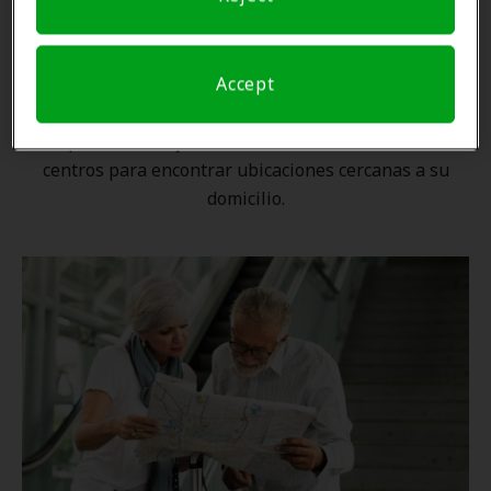
Una ubicación cercana
Accept
Gracias a nuestra
red nacional
, ningún proveedor de
Amplifon está lejos. Utilice nuestro localizador de
centros para encontrar ubicaciones cercanas a su
domicilio.