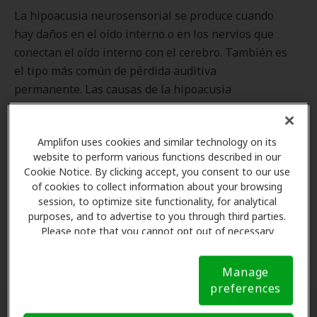
La hipoacusia neurosensorial se produce cuando
hay daños en el oído interno o en los nervios que
conectan el oído interno con el cerebro. También es
el tipo más común de pérdida auditiva
permanente. Las causas de la hipoacusia
neurosensorial pueden ser las siguientes:
Envejecimiento
Amplifon uses cookies and similar technology on its
website to perform various functions described in our
Exposición a ruidos excesivos o elevados
Cookie Notice. By clicking accept, you consent to our use
Medicamentos ototóxicos (medicamentos que
of cookies to collect information about your browsing
pueden dañar el oído)
session, to optimize site functionality, for analytical
Infecciones víricas (como el sarampión o las
purposes, and to advertise to you through third parties.
paperas)
Please note that you cannot opt out of necessary
cookies. For more information, please see our Cookie
Neuromas acústicos
Notice (link here below). If you are using an opt-out
Manage
preference signal, we will honor that signal.
Cookie
preferences
Notice