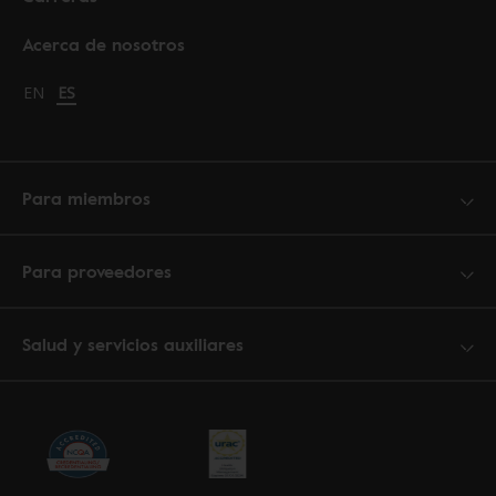
Acerca de nosotros
Change language to English
EN
Cambiar idioma a español
ES
Para miembros
Para proveedores
Salud y servicios auxiliares