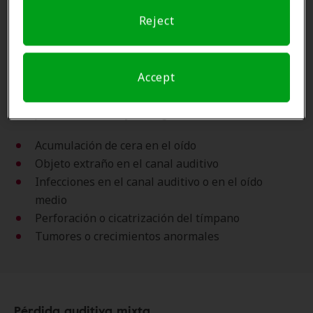
Pérdida auditiva conductiva
Reject
La pérdida auditiva conductiva se produce cuando
el sonido no puede pasar a través del oído externo
o del oído medio hacia el oído interno. Muchas
Accept
veces, esto se produce por alguna forma de
bloqueo, lo cual incluye lo siguiente:
Acumulación de cera en el oído
Objeto extraño en el canal auditivo
Infecciones en el canal auditivo o en el oído
medio
Perforación o cicatrización del tímpano
Tumores o crecimientos anormales
Pérdida auditiva mixta