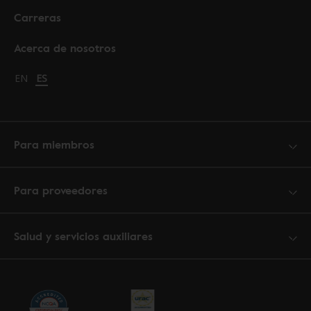
Carreras
Acerca de nosotros
Change language to English
EN
Cambiar idioma a español
ES
Para miembros
Para proveedores
Salud y servicios auxiliares