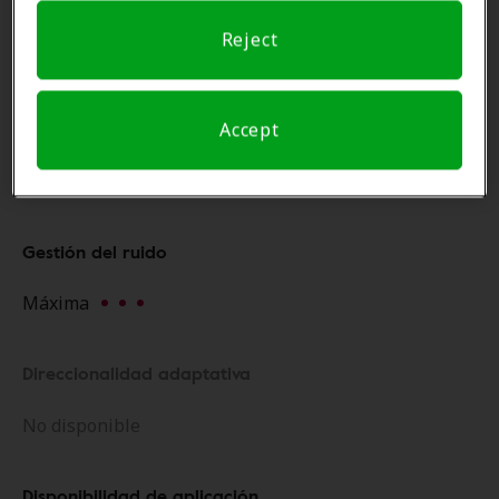
Resistencia al agua
Reject
IP68
Gestión del medio ambiente
Accept
Máxima
Rating: Máxima (3 of 3)
Gestión del ruido
Máxima
Rating: Máxima (3 of 3)
Direccionalidad adaptativa
No disponible
Disponibilidad de aplicación