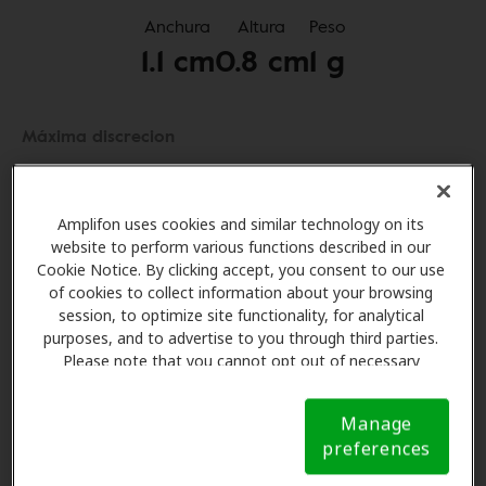
Anchura
Altura
Peso
1.1 cm
0.8 cm
1 g
Máxima discrecion
No disponible
Amplifon uses cookies and similar technology on its
website to perform various functions described in our
Máxima robustez
Cookie Notice. By clicking accept, you consent to our use
of cookies to collect information about your browsing
No disponible
session, to optimize site functionality, for analytical
purposes, and to advertise to you through third parties.
Please note that you cannot opt out of necessary
Conectividad Bluetooth
cookies. For more information, please see our Cookie
Notice (link here below). If you are using an opt-out
Manage
Máxima
preference signal, we will honor that signal.
Cookie
Rating: Máxima (3 of 3)
preferences
Notice