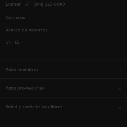
Llamar
(844) 223-6089
Carreras
Acerca de nosotros
Change language to English
EN
Cambiar idioma a español
ES
Para miembros
Para proveedores
Salud y servicios auxiliares