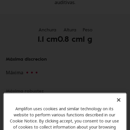
auditivas.
Anchura
Altura
Peso
1.1 cm
0.8 cm
1 g
Máxima discrecion
Máxima
Rating: Máxima (3 of 3)
Máxima robustez
No disponible
Amplifon uses cookies and similar technology on its
website to perform various functions described in our
Cookie Notice. By clicking accept, you consent to our use
Conectividad Bluetooth
of cookies to collect information about your browsing