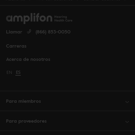
Llamar
(866) 853-0050
Carreras
Acerca de nosotros
Change language to English
EN
Cambiar idioma a español
ES
Para miembros
Para proveedores