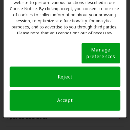
website to perform various functions described in our
y siete años. Sin embargo, se debe tener en cuenta
Cookie Notice. By clicking accept, you consent to our use
que dos personas pueden comprar exactamente los
of cookies to collect information about your browsing
mismos audífonos y que duren cantidades muy
session, to optimize site functionality, for analytical
purposes, and to advertise to you through third parties.
diferentes de tiempo, dependiendo de cómo se
Please note that you cannot opt out of necessary
utilicen y mantengan.
cookies. For more information, please see our Cookie
Existen varios factores que influyen en la vida útil de
Notice (link here below). If you are using an opt-out
Manage
los audífonos:
preference signal, we will honor that signal.
Cookie
preferences
Notice
Materiales utilizados para fabricar los
Reject
audífonos
Limpieza y almacenamiento de los audífonos
Accept
Tipos de audífonos