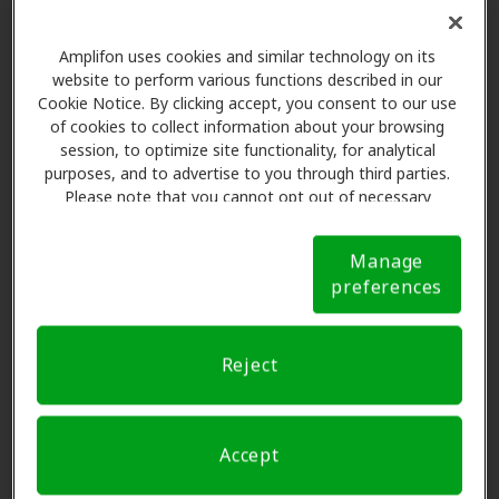
Amplifon uses cookies and similar technology on its
website to perform various functions described in our
Cookie Notice. By clicking accept, you consent to our use
of cookies to collect information about your browsing
session, to optimize site functionality, for analytical
purposes, and to advertise to you through third parties.
Please note that you cannot opt out of necessary
cookies. For more information, please see our Cookie
Notice (link here below). If you are using an opt-out
Manage
preference signal, we will honor that signal.
Cookie
preferences
Notice
Reject
Accept