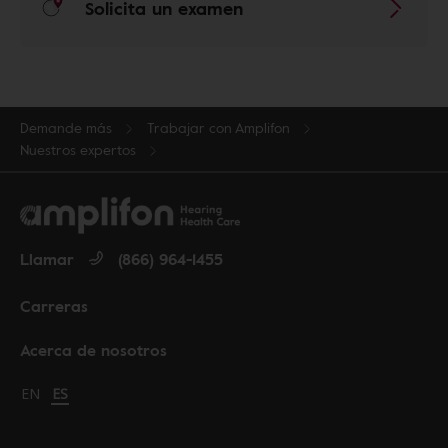
Solicita un examen
Demande más
Trabajar con Amplifon
Nuestros expertos
Llamar
(866) 964-1455
Carreras
Acerca de nosotros
Change language to English
EN
Cambiar idioma a español
ES