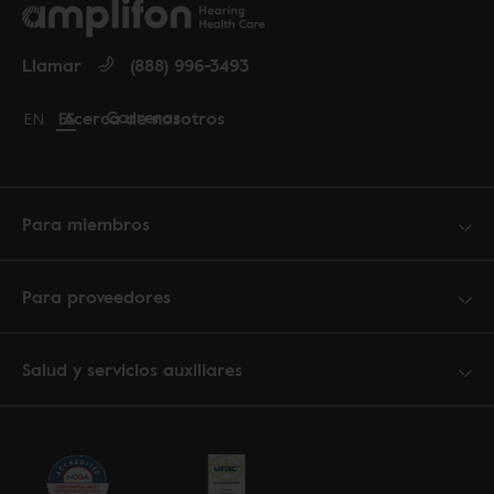
Llamar
(888) 996-3493
Carreras
Acerca de nosotros
Change language to English
EN
Cambiar idioma a español
ES
Para miembros
Para proveedores
Salud y servicios auxiliares