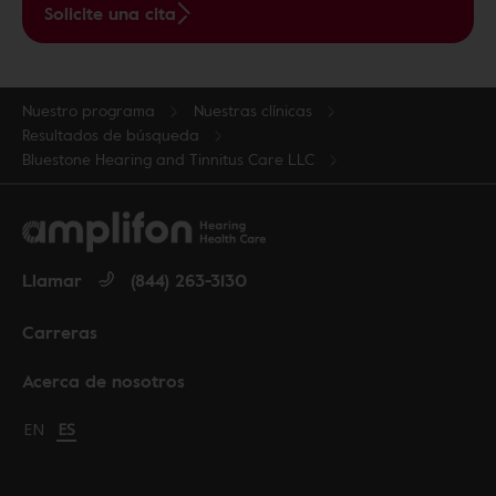
Solicite una cita
Nuestro programa
Nuestras clínicas
Resultados de búsqueda
Bluestone Hearing and Tinnitus Care LLC
Llamar
(844) 263-3130
Carreras
Acerca de nosotros
Change language to English
EN
Cambiar idioma a español
ES