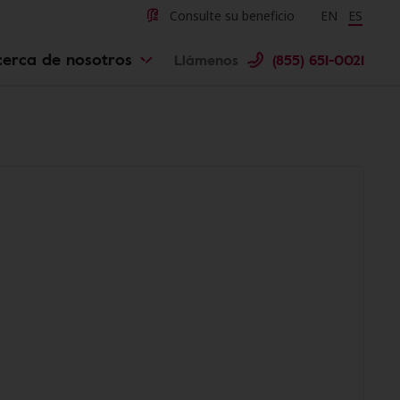
Consulte su beneficio
Change langu
EN
Cambiar 
ES
cerca de nosotros
Llámenos
(855) 651-0021