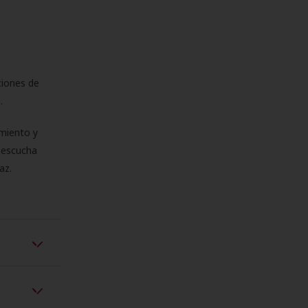
ciones de
s.
miento y
e escucha
az.