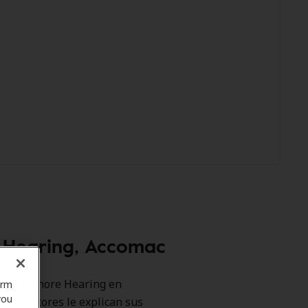
e Hearing, Accomac
s como Shore Hearing en
orm
you
 promotores le explican sus