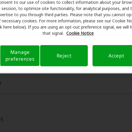
onsent to our use of cookies to collect information about your brow
ámenes con profesionales licenciados para evaluaciones, pr
session, to optimize site functionality, for analytical purposes, and 
 consulta en Shore Hearing, Amplifon Hearing Health Care se
vertise to you through third parties. Please note that you cannot op
educir sus gastos de bolsillo y de presentar una derivación
f necessary cookies. For more information, please see our Cookie No
ink here below). If you are using an opt-out preference signal, we will
ia de atención auditiva y liberarlo de preocupaciones con 
that signal.
Cookie Notice
bre el seguro y con opciones de pago flexibles cuando están
Manage
Reject
Accept
preferences
1
05