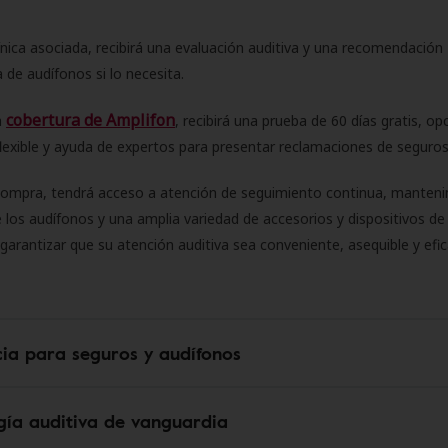
ínica asociada, recibirá una evaluación auditiva y una recomendación
 de audífonos si lo necesita.
cobertura de Amplifon
a
, recibirá una prueba de 60 días gratis, op
flexible y ayuda de expertos para presentar reclamaciones de seguro
compra, tendrá acceso a atención de seguimiento continua, manteni
 los audífonos y una amplia variedad de accesorios y dispositivos d
 garantizar que su atención auditiva sea conveniente, asequible y efic
cia para seguros y audífonos
gía auditiva de vanguardia