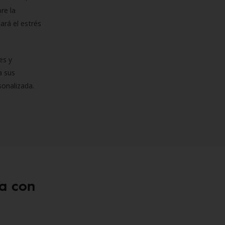
re la
ará el estrés
es y
a sus
sonalizada.
a con