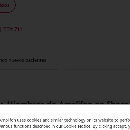
cios
| TTY: 711
ndo nuevos pacientes
os Miembros de Amplifon en Shor
h Care se asocia con muchos planes de beneficios y clínica
Amplifon uses cookies and similar technology on its website to perf
various functions described in our Cookie Notice. By clicking accept, 
entos especiales en audífonos y atención auditiva. Nuestros