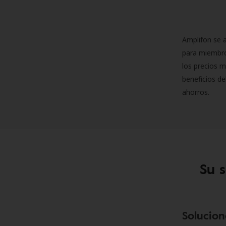
Amplifon se a
para miembro
los precios m
beneficios de
ahorros.
Su 
Solucion