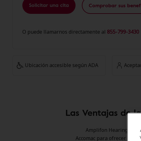
Solicitar una cita
Comprobar sus benefi
O puede llamarnos directamente al
855-799-3430 
Ubicación accesible según ADA
Acepta
Las Ventajas de l
Amplifon Hearing Healt
Accomac para ofrecer descu