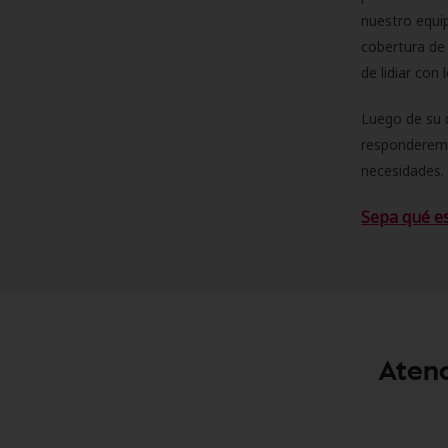
nuestro equip
cobertura de 
de lidiar con
Luego de su 
responderemo
necesidades. 
Sepa qué e
Atenc