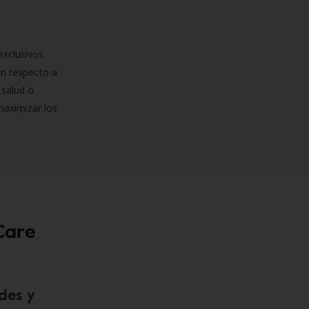
exclusivos
on respecto a
 salud o
maximizar los
Care
des y