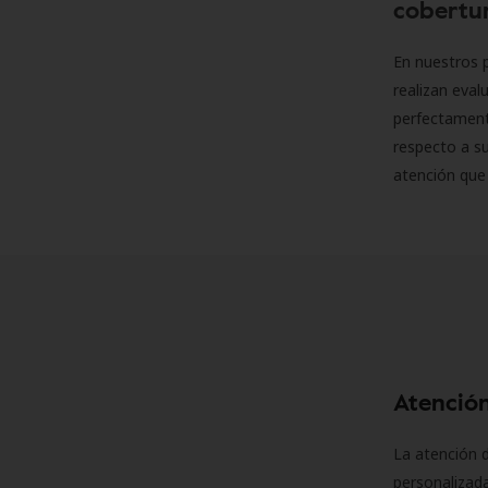
cobertur
En nuestros p
realizan eva
perfectamente
respecto a su
atención que
Atención
La atención d
personalizad