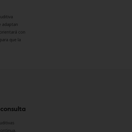
uditiva
se adaptan
orientará con
para que la
 consulta
uditivas
continua,