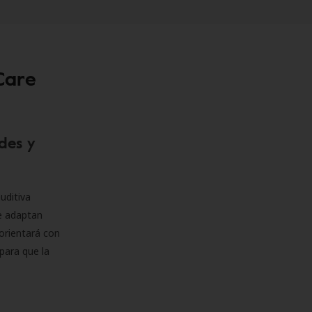
Care
des y
uditiva
se adaptan
orientará con
para que la