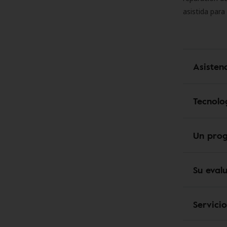
asistida para
Asisten
Tecnolo
Un pro
Su eval
Servici