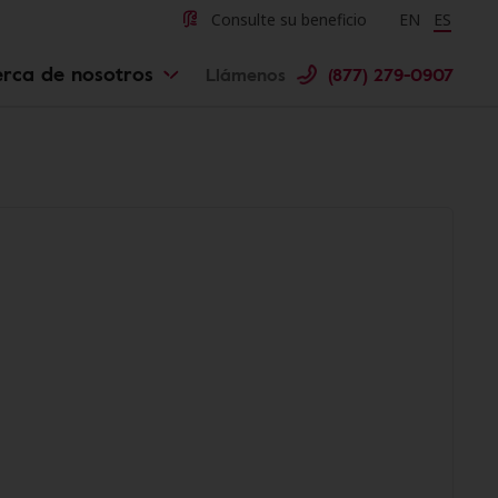
Consulte su beneficio
Change langu
EN
Cambiar 
ES
rca de nosotros
Llámenos
(877) 279-0907