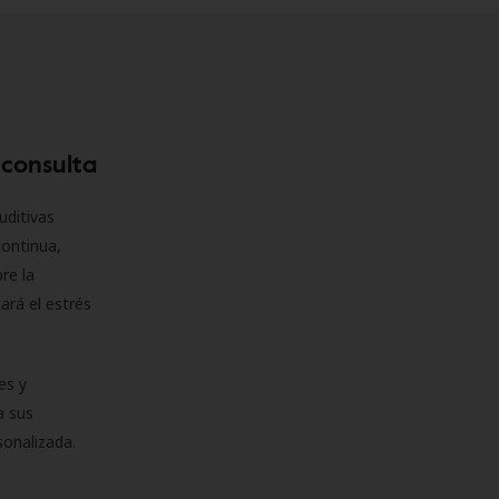
 consulta
uditivas
continua,
re la
ará el estrés
es y
a sus
sonalizada.