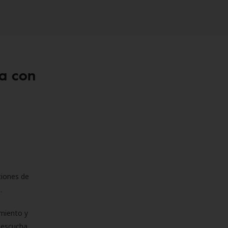
a con
ciones de
s.
miento y
e escucha