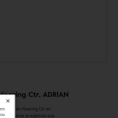
Hearing Ctr, ADRIAN
omo Adrian Hearing Ctr en
orm
you
 promotores le explican sus