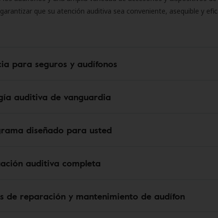
 garantizar que su atención auditiva sea conveniente, asequible y efic
cia para seguros y audífonos
gía auditiva de vanguardia
grama diseñado para usted
uación auditiva completa
os de reparación y mantenimiento de audífon