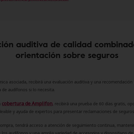
ión auditiva de calidad combinad
orientación sobre seguros
ínica asociada, recibirá una evaluación auditiva y una recomendación
 de audífonos si lo necesita.
cobertura de Amplifon
a
, recibirá una prueba de 60 días gratis, op
flexible y ayuda de expertos para presentar reclamaciones de seguro
compra, tendrá acceso a atención de seguimiento continua, manteni
 los audífonos y una amplia variedad de accesorios y dispositivos d