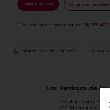
Solicitar una cita
Comprobar sus benefi
O puede llamarnos directamente al
844-829-4420 
Ubicación accesible según ADA
Acepta
Las Ventajas de lo
Amplifon Hearing Health 
ADRIAN para ofrecer descue