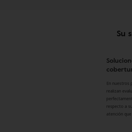
Su 
Solucion
cobertur
En nuestros p
realizan eva
perfectamente
respecto a su
atención que