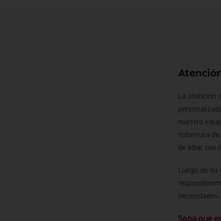
Atención
La atención d
personalizad
nuestro equip
cobertura de 
de lidiar con
Luego de su 
responderemo
necesidades. 
Sepa qué e