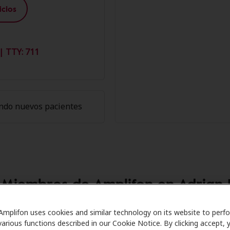
cios
| TTY: 711
ndo nuevos pacientes
s Miembros de Amplifon en Adrian 
Care se asocia con muchos planes de beneficios y clínicas c
Amplifon uses cookies and similar technology on its website to perf
various functions described in our Cookie Notice. By clicking accept, 
ntos especiales en audífonos y atención auditiva. Nuestros