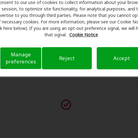
onsent to our use of cookies to collect information about your brow
ámenes con profesionales licenciados para evaluaciones, pr
session, to optimize site functionality, for analytical purposes, and 
onsulta en Adrian Hearing Ctr, Amplifon Hearing Health Care 
vertise to you through third parties. Please note that you cannot op
educir sus gastos de bolsillo y de presentar una derivación
f necessary cookies. For more information, please see our Cookie No
ink here below). If you are using an opt-out preference signal, we will
ia de atención auditiva y liberarlo de preocupaciones con 
that signal.
Cookie Notice
bre el seguro y con opciones de pago flexibles cuando están
Manage
Reject
Accept
preferences
vor contáctenos si no aparece ningún proveedor en esta ub