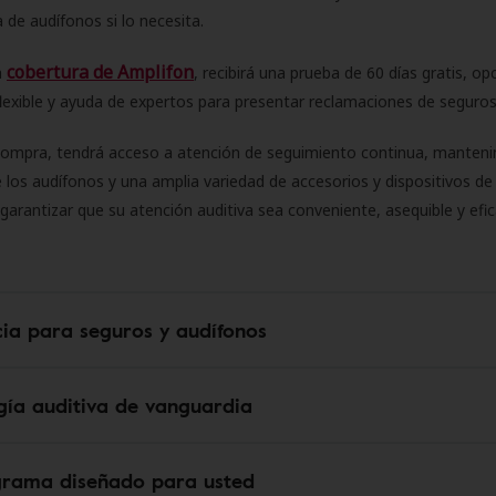
 de audífonos si lo necesita.
cobertura de Amplifon
a
, recibirá una prueba de 60 días gratis, op
flexible y ayuda de expertos para presentar reclamaciones de seguro
compra, tendrá acceso a atención de seguimiento continua, manteni
 los audífonos y una amplia variedad de accesorios y dispositivos d
 garantizar que su atención auditiva sea conveniente, asequible y efic
cia para seguros y audífonos
gía auditiva de vanguardia
grama diseñado para usted