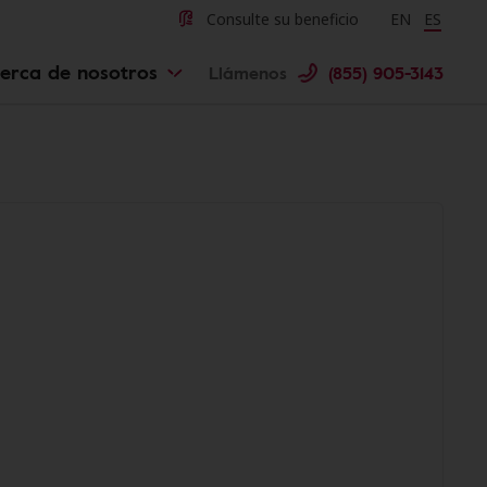
Consulte su beneficio
Change langu
EN
Cambiar 
ES
erca de nosotros
Llámenos
(855) 905-3143