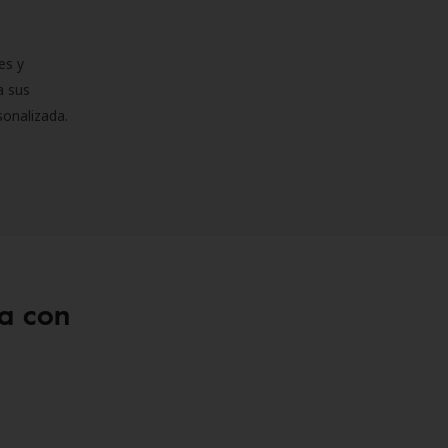
es y
a sus
sonalizada.
a con