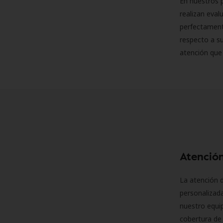
En nuestros p
realizan eva
perfectamente
respecto a su
atención que
Atención
La atención d
personalizad
nuestro equip
cobertura de 