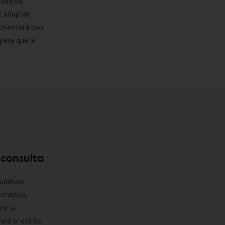
uditiva
se adaptan
orientará con
para que la
 consulta
uditivas
continua,
re la
ará el estrés