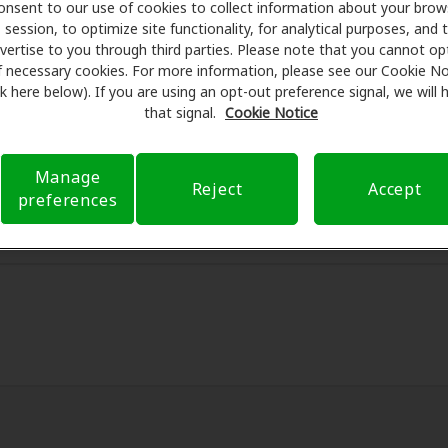
onsent to our use of cookies to collect information about your brow
session, to optimize site functionality, for analytical purposes, and 
are se asocia con muchos planes de beneficios y clínicas 
vertise to you through third parties. Please note that you cannot op
frecer descuentos especiales en audífonos y atención audit
f necessary cookies. For more information, please see our Cookie No
programan exámenes con profesionales licenciados para eval
ink here below). If you are using an opt-out preference signal, we will
es de su consulta en Portage Lakes Hearing Center Inc, Ampl
that signal.
Cookie Notice
cobertura de seguro para reducir sus gastos de bolsillo y de 
r transparente su experiencia de atención auditiva y libera
Manage
Reject
Accept
 preguntas sobre el seguro y con opciones de pago flexible
preferences