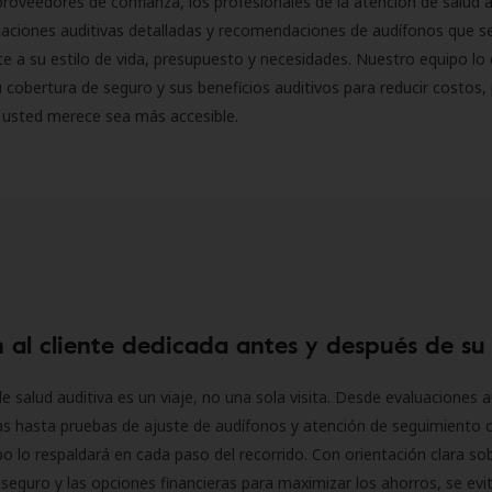
roveedores de confianza, los profesionales de la atención de salud a
luaciones auditivas detalladas y recomendaciones de audífonos que 
 a su estilo de vida, presupuesto y necesidades. Nuestro equipo lo 
 cobertura de seguro y sus beneficios auditivos para reducir costos, 
 usted merece sea más accesible.
 al cliente dedicada antes y después de su
e salud auditiva es un viaje, no una sola visita. Desde evaluaciones a
as hasta pruebas de ajuste de audífonos y atención de seguimiento 
o lo respaldará en cada paso del recorrido. Con orientación clara sob
seguro y las opciones financieras para maximizar los ahorros, se evit