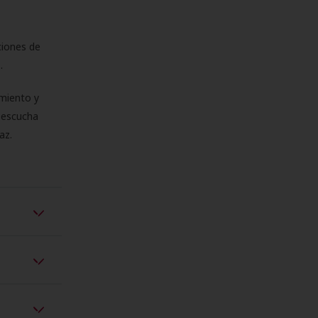
ciones de
s.
miento y
e escucha
az.