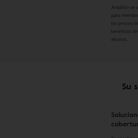
Amplifon se a
para miembro
los precios m
beneficios de
ahorros.
Su 
Solucion
cobertur