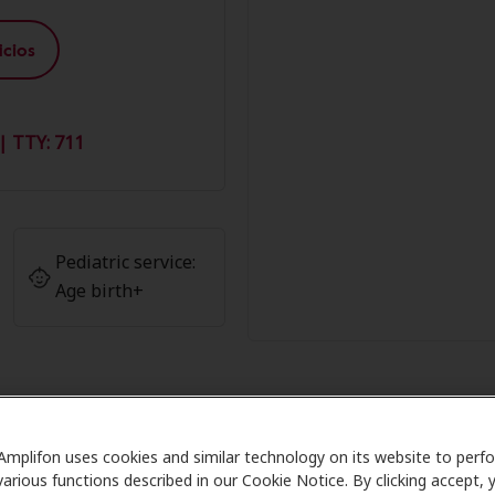
cios
| TTY: 711
Pediatric service:
Age birth+
Amplifon uses cookies and similar technology on its website to perf
ros de Amplifon en Portage Lakes
various functions described in our Cookie Notice. By clicking accept, 