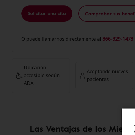
Solicitar una cita
Comprobar sus benefi
O puede llamarnos directamente al
866-329-1478 
Ubicación
Aceptando nuevos
accesible según
pacientes
ADA
Las Ventajas de los Miemb