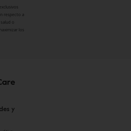
exclusivos
on respecto a
 salud o
maximizar los
Care
des y