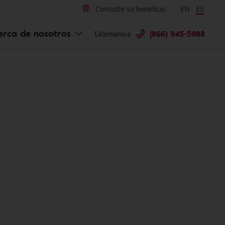
Consulte su beneficio
Change langu
EN
Cambiar 
ES
erca de nosotros
Llámenos
(866) 945-5988