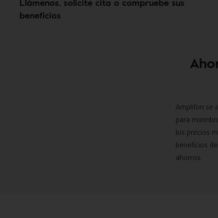
Llámenos, solicite cita o compruebe sus
beneficios
Ahor
Amplifon se a
para miembro
los precios m
beneficios de
ahorros.