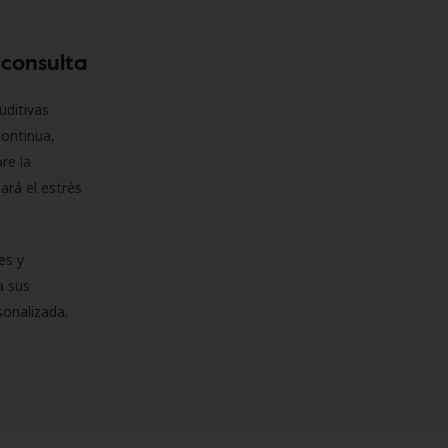
 consulta
uditivas
continua,
re la
ará el estrés
es y
a sus
sonalizada.