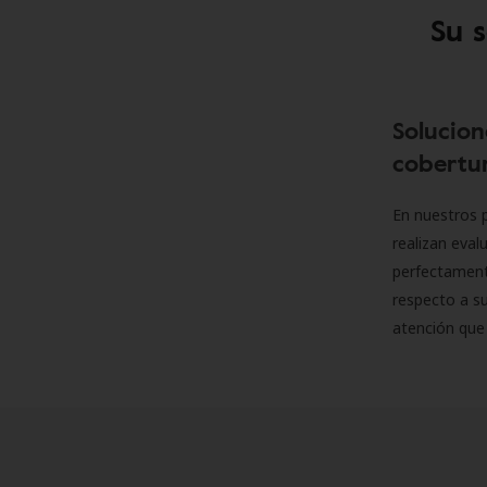
Su 
Solucion
cobertur
En nuestros p
realizan eva
perfectamente
respecto a su
atención que