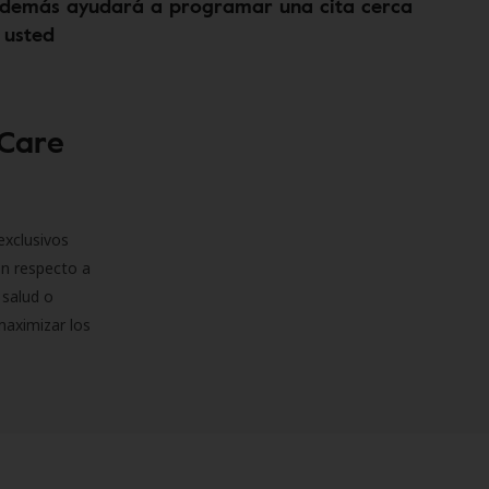
demás ayudará a programar una cita cerca
 usted
 Care
exclusivos
on respecto a
 salud o
maximizar los