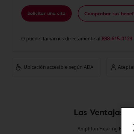
Solicitar una cita
Comprobar sus benefi
O puede llamarnos directamente al
888-615-0123 
Ubicación accesible según ADA
Acepta
Las Ventajas d
Amplifon Hearing Health 