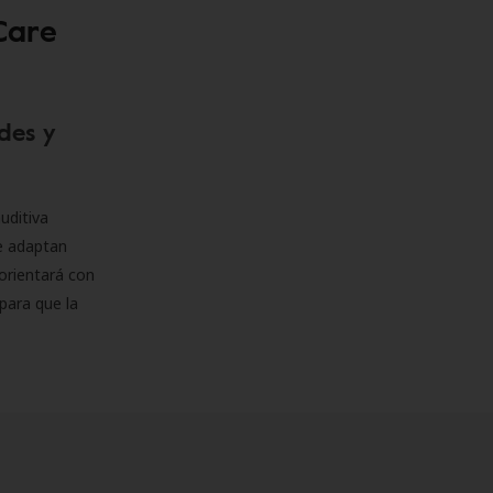
Care
des y
uditiva
se adaptan
orientará con
para que la