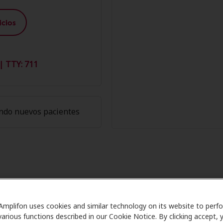
cios
| TTY: 711
ndo nuevos pacientes
e los Miembros de Amplifon en Mir
Amplifon uses cookies and similar technology on its website to perf
Care se asocia con muchos planes de beneficios y clínicas 
various functions described in our Cookie Notice. By clicking accept, 