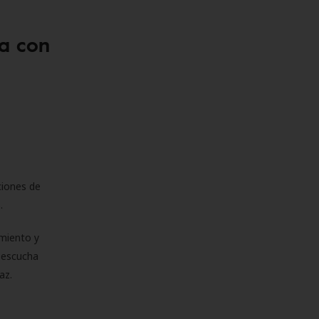
a con
ciones de
s.
miento y
e escucha
az.