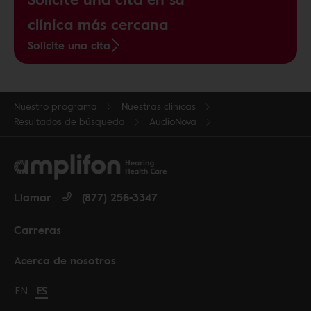
clínica más cercana
Solicite una cita
Nuestro programa
Nuestras clínicas
Resultados de búsqueda
AudioNova
Llamar
(877) 256-3347
Carreras
Acerca de nosotros
Change language to English
EN
Cambiar idioma a español
ES