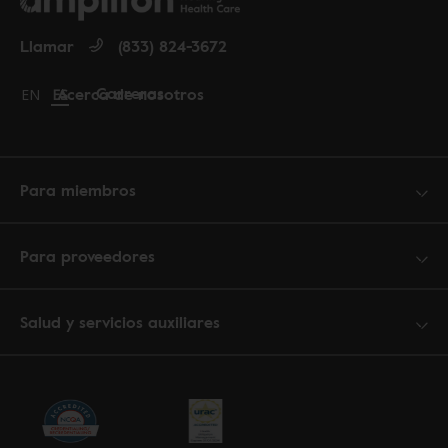
Llamar
(833) 824-3672
Carreras
Acerca de nosotros
Change language to English
EN
Cambiar idioma a español
ES
Para miembros
Para proveedores
Salud y servicios auxiliares