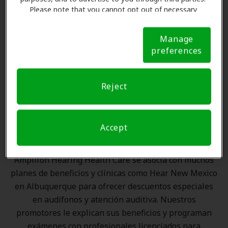
Please note that you cannot opt out of necessary
cookies. For more information, please see our Cookie
Notice (link here below). If you are using an opt-out
Manage
preference signal, we will honor that signal.
Cookie
preferences
Notice
Reject
Las Ventajas de los Miembros
de Amplifon en Hear New
Mexico, Albuquerque
Accept
Amplifon Hearing Health Care se asocia con muchos
planes de beneficios y clínicas como Hear New Mexico
en Albuquerque para ofrecer descuentos especiales
en audífonos y atención auditiva. Nuestros
promotores le explican sus beneficios y programan
exámenes con profesionales licenciados para