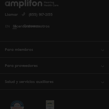
Llamar
(855) 917-2155
Carreras
Acerca de nosotros
Change language to English
EN
Cambiar idioma a español
ES
Para miembros
Para proveedores
Salud y servicios auxiliares