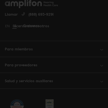
Llamar
(888) 693-9291
Carreras
Acerca de nosotros
Change language to English
EN
Cambiar idioma a español
ES
Para miembros
Para proveedores
Salud y servicios auxiliares