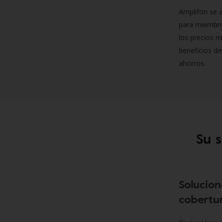
Amplifon se a
para miembro
los precios m
beneficios de
ahorros.
Su 
Solucion
cobertur