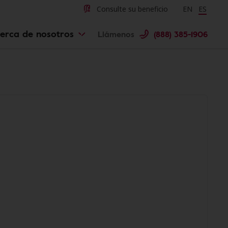
Consulte su beneficio
Change langu
EN
Cambiar 
ES
erca de nosotros
Llámenos
(888) 385-1906