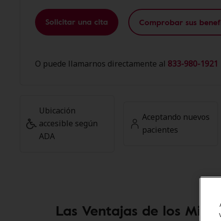
Solicitar una cita
Comprobar sus benefi
O puede llamarnos directamente al
833-980-1921 
Ubicación
Aceptando nuevos
accesible según
pacientes
ADA
Las Ventajas de los Miem