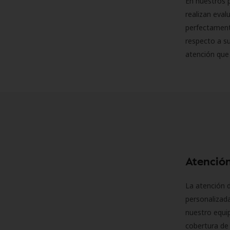
En nuestros p
realizan eva
perfectamente
respecto a su
atención que
Atención
La atención d
personalizad
nuestro equip
cobertura de 