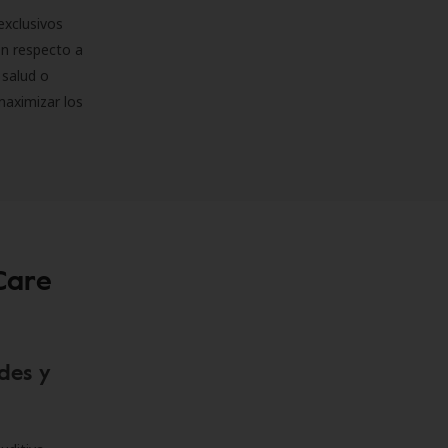
exclusivos
on respecto a
 salud o
maximizar los
Care
des y