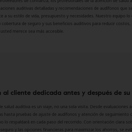
roveedores de confianza, los profesionales de la atención de salud a
luaciones auditivas detalladas y recomendaciones de audífonos que 
 a su estilo de vida, presupuesto y necesidades. Nuestro equipo lo 
 cobertura de seguro y sus beneficios auditivos para reducir costos, 
 usted merece sea más accesible.
 al cliente dedicada antes y después de su
e salud auditiva es un viaje, no una sola visita. Desde evaluaciones a
as hasta pruebas de ajuste de audífonos y atención de seguimiento 
o lo respaldará en cada paso del recorrido. Con orientación clara sob
seguro y las opciones financieras para maximizar los ahorros, se evit