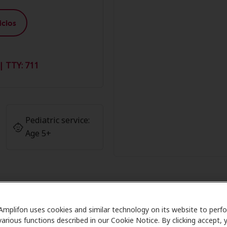
cios
| TTY: 711
Pediatric service:
Age 5+
Amplifon uses cookies and similar technology on its website to perf
bros de Amplifon en Alexandria He
various functions described in our Cookie Notice. By clicking accept, 