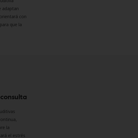
uditiva
se adaptan
orientará con
para que la
 consulta
uditivas
continua,
re la
ará el estrés