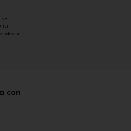
es y
a sus
sonalizada.
a con