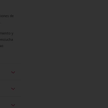
ciones de
s.
miento y
e escucha
az.