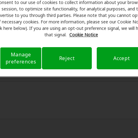
onsent to our use of cookies to collect information about your brow
session, to optimize site functionality, for analytical purposes, and 
 Care se asocia con muchos planes de beneficios y clínicas
vertise to you through third parties. Please note that you cannot op
 ofrecer descuentos especiales en audífonos y atención au
f necessary cookies. For more information, please see our Cookie No
os y programan exámenes con profesionales licenciados para
ink here below). If you are using an opt-out preference signal, we will
te. Antes de su consulta en Alexandria Hearing Studios, Ampl
that signal.
Cookie Notice
cobertura de seguro para reducir sus gastos de bolsillo y de 
r transparente su experiencia de atención auditiva y libera
Manage
Reject
Accept
 preguntas sobre el seguro y con opciones de pago flexible
preferences