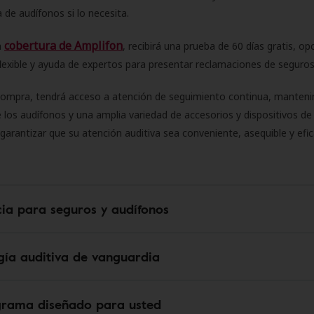
 de audífonos si lo necesita.
cobertura de Amplifon
a
, recibirá una prueba de 60 días gratis, op
flexible y ayuda de expertos para presentar reclamaciones de seguro
compra, tendrá acceso a atención de seguimiento continua, manteni
 los audífonos y una amplia variedad de accesorios y dispositivos d
 garantizar que su atención auditiva sea conveniente, asequible y efic
cia para seguros y audífonos
gía auditiva de vanguardia
grama diseñado para usted