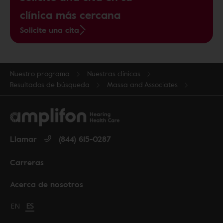
clínica más cercana
Solicite una cita
Nuestro programa
Nuestras clínicas
Resultados de búsqueda
Massa and Associates
Llamar
(844) 615-0287
Carreras
Acerca de nosotros
Change language to English
EN
Cambiar idioma a español
ES