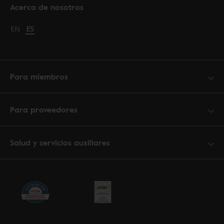
Acerca de nosotros
Change language to English
EN
Cambiar idioma a español
ES
Para miembros
Para proveedores
Salud y servicios auxiliares