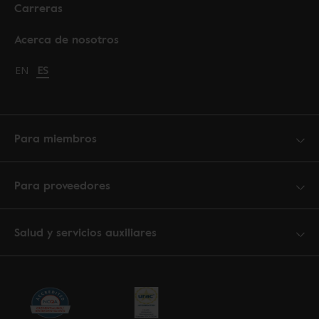
Carreras
Acerca de nosotros
Change language to English
EN
Cambiar idioma a español
ES
Para miembros
Para proveedores
Salud y servicios auxiliares