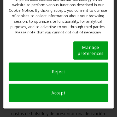
website to perform various functions described in our
Cookie Notice. By clicking accept, you consent to our use
of cookies to collect information about your browsing
Las Ventajas de los Miembros
session, to optimize site functionality, for analytical
purposes, and to advertise to you through third parties.
de Amplifon en AudioNova,
Please note that you cannot opt out of necessary
Allegan
cookies. For more information, please see our Cookie
Notice (link here below). If you are using an opt-out
Manage
preference signal, we will honor that signal.
Cookie
Amplifon Hearing Health Care se asocia con muchos
preferences
Notice
planes de beneficios y clínicas como AudioNova en
Allegan para ofrecer descuentos especiales en
Reject
audífonos y atención auditiva. Nuestros promotores le
explican sus beneficios y programan exámenes con
profesionales licenciados para evaluaciones, pruebas
Accept
de ajuste y atención al cliente. Antes de su consulta en
AudioNova, Amplifon Hearing Health Care se encarga
de verificar su cobertura de seguro para reducir sus
gastos de bolsillo y de presentar una derivación.