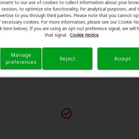
onsent to our use of cookies to collect information about your brow
us beneficios y programan exámenes con profesionales licen
session, to optimize site functionality, for analytical purposes, and 
ón al cliente. Antes de su consulta en Allen Ear Nose And T
vertise to you through third parties. Please note that you cannot op
encarga de verificar su cobertura de seguro para reducir sus
f necessary cookies. For more information, please see our Cookie No
ink here below). If you are using an opt-out preference signal, we will
Nuestro objetivo es hacer transparente su experiencia de at
that signal.
Cookie Notice
estro apoyo cuando tiene preguntas sobre el seguro y con o
cuando están disponibles.
Manage
Reject
Accept
preferences
vor contáctenos si no aparece ningún proveedor en esta ub