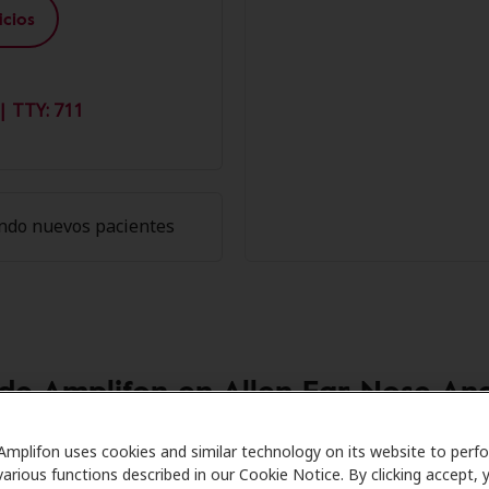
cios
| TTY: 711
ndo nuevos pacientes
de Amplifon en Allen Ear Nose And
 Care se asocia con muchos planes de beneficios y clínicas
Amplifon uses cookies and similar technology on its website to perf
various functions described in our Cookie Notice. By clicking accept, 
entown para ofrecer descuentos especiales en audífonos y a