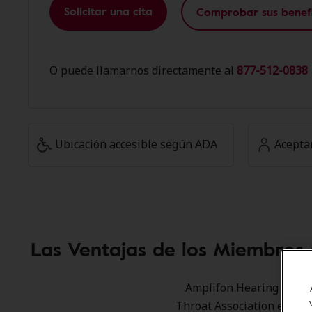
Solicitar una cita
Comprobar sus benefi
O puede llamarnos directamente al
877-512-0838 
Ubicación accesible según ADA
Acepta
Las Ventajas de los Miembros 
Amplifon Hearing Health
Throat Association en All