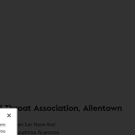
 Throat Association, Allentown
 como Allen Ear Nose And
orm
you
tención auditiva. Nuestros