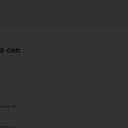
a con
ciones de
s.
miento y