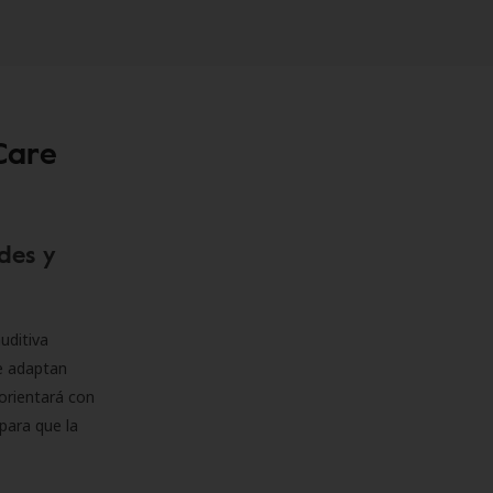
Care
des y
uditiva
se adaptan
orientará con
para que la