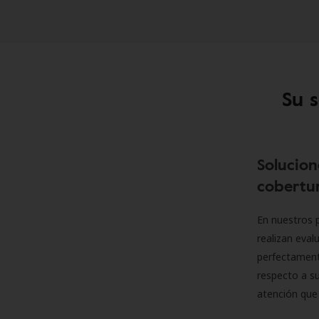
Su 
Solucion
cobertur
En nuestros p
realizan eva
perfectamente
respecto a su
atención que