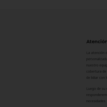
Atención
La atención d
personalizad
nuestro equip
cobertura de 
de lidiar con
Luego de su 
responderemo
necesidades. 