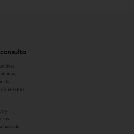
 consulta
uditivas
continua,
re la
ará el estrés
es y
a sus
sonalizada.