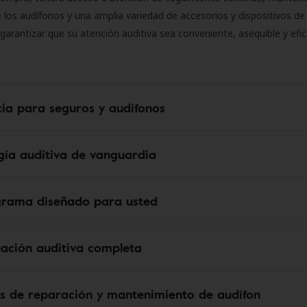
 los audífonos y una amplia variedad de accesorios y dispositivos d
 garantizar que su atención auditiva sea conveniente, asequible y efic
cia para seguros y audífonos
gía auditiva de vanguardia
grama diseñado para usted
uación auditiva completa
os de reparación y mantenimiento de audífon