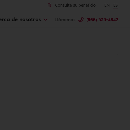
Consulte su beneficio
Change langu
EN
Cambiar 
ES
erca de nosotros
Llámenos
(866) 333-4842