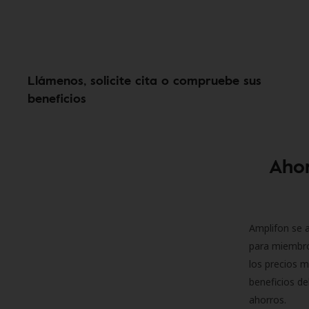
Llámenos, solicite cita o compruebe sus
beneficios
Ahor
Amplifon se a
para miembro
los precios m
beneficios de
ahorros.