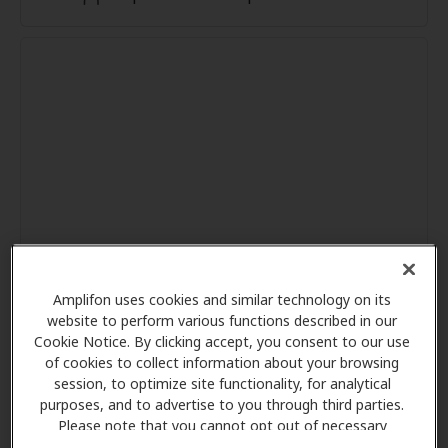
Amplifon uses cookies and similar technology on its
website to perform various functions described in our
Cookie Notice. By clicking accept, you consent to our use
of cookies to collect information about your browsing
session, to optimize site functionality, for analytical
purposes, and to advertise to you through third parties.
Please note that you cannot opt out of necessary
cookies. For more information, please see our Cookie