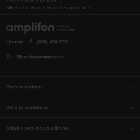
Resultados de búsqueda
Alliance Community Medical Foundation Ll
Llamar
(888) 474-7071
Carreras
Acerca de nosotros
Change language to English
EN
Cambiar idioma a español
ES
Para miembros
Para proveedores
Salud y servicios auxiliares