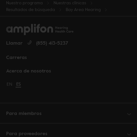
Nuestro programa
Nuestras clínicas
Resultados de búsqueda
Bay Area Hearing
Llamar
(855) 413-5237
Carreras
Acerca de nosotros
Change language to English
EN
Cambiar idioma a español
ES
Para miembros
Para proveedores