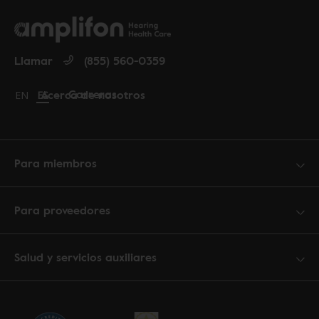
Llamar
(855) 560-0359
Carreras
Acerca de nosotros
Change language to English
EN
Cambiar idioma a español
ES
Para miembros
Para proveedores
Salud y servicios auxiliares