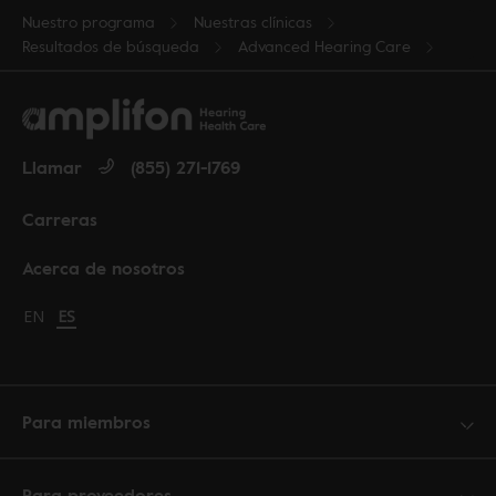
Nuestro programa
Nuestras clínicas
Resultados de búsqueda
Advanced Hearing Care
Llamar
(855) 271-1769
Carreras
Acerca de nosotros
Change language to English
EN
Cambiar idioma a español
ES
Para miembros
Para proveedores