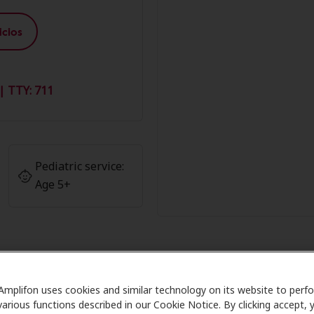
cios
| TTY: 711
Pediatric service:
Age 5+
Amplifon uses cookies and similar technology on its website to perf
 los Miembros de Amplifon en Aud
various functions described in our Cookie Notice. By clicking accept, 