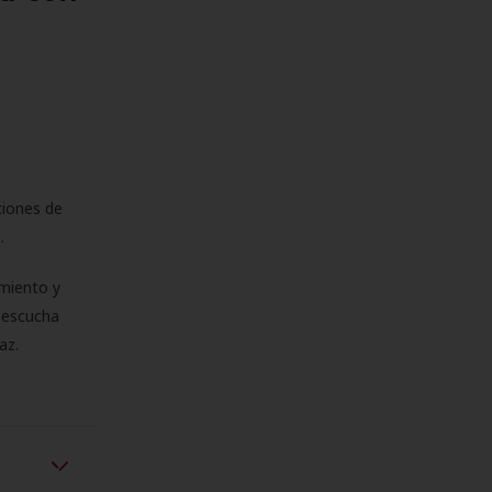
ciones de
s.
miento y
e escucha
az.