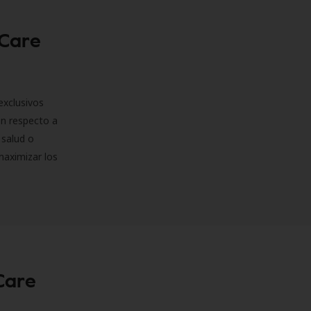
 Care
exclusivos
on respecto a
 salud o
maximizar los
Care