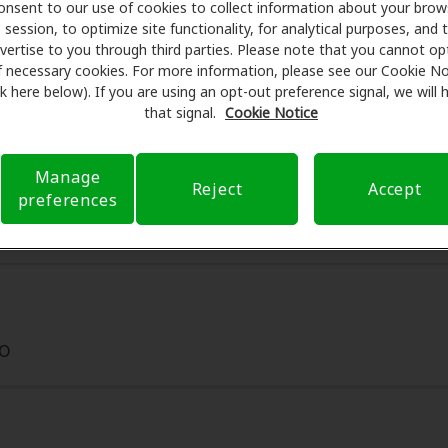
onsent to our use of cookies to collect information about your brow
session, to optimize site functionality, for analytical purposes, and 
are se asocia con muchos planes de beneficios y clínicas 
vertise to you through third parties. Please note that you cannot op
s especiales en audífonos y atención auditiva. Nuestros pro
f necessary cookies. For more information, please see our Cookie No
ámenes con profesionales licenciados para evaluaciones, pr
ink here below). If you are using an opt-out preference signal, we will
nsulta en AudioNova, Amplifon Hearing Health Care se encarg
that signal.
Cookie Notice
r sus gastos de bolsillo y de presentar una derivación. Nue
ia de atención auditiva y liberarlo de preocupaciones con 
Manage
Reject
Accept
bre el seguro y con opciones de pago flexibles cuando están
preferences
20