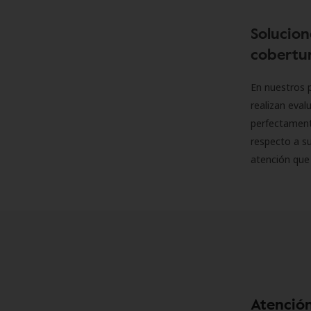
Solucion
cobertur
En nuestros p
realizan eva
perfectamente
respecto a su
atención que
Atención