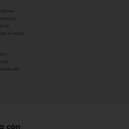
uditivas
continua,
re la
ará el estrés
es y
a sus
sonalizada.
a con