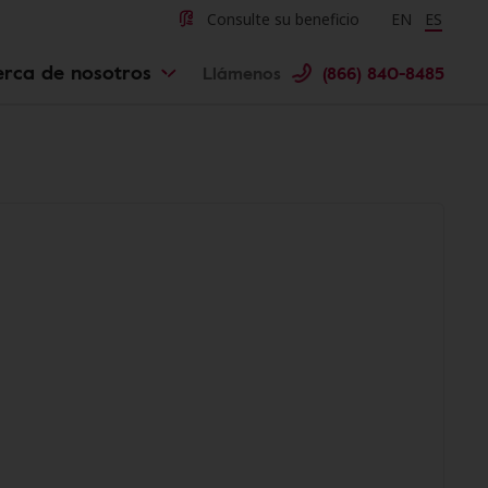
Consulte su beneficio
Change langu
EN
Cambiar 
ES
erca de nosotros
Llámenos
(866) 840-8485