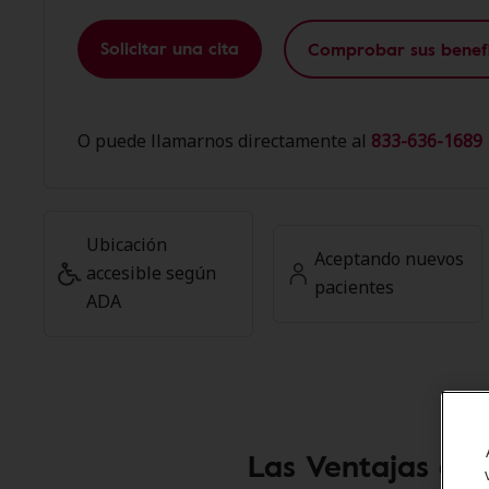
Solicitar una cita
Comprobar sus benefi
O puede llamarnos directamente al
833-636-1689 
Ubicación
Aceptando nuevos
accesible según
pacientes
ADA
Las Ventajas de