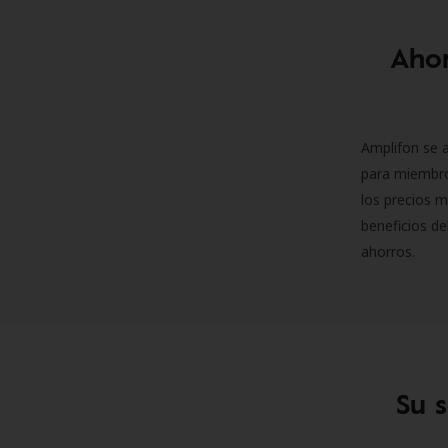
Ahor
Amplifon se a
para miembro
los precios m
beneficios de
ahorros.
Su 