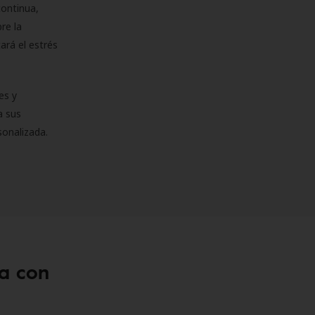
continua,
re la
ará el estrés
es y
a sus
sonalizada.
a con