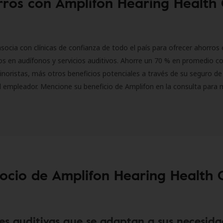
ros con Amplifon Hearing Health
socia con clínicas de confianza de todo el país para ofrecer ahorros 
s en audífonos y servicios auditivos. Ahorre un 70 % en promedio c
inoristas, más otros beneficios potenciales a través de su seguro de
l empleador. Mencione su beneficio de Amplifon en la consulta para 
socio de Amplifon Hearing Health 
es auditivas que se adaptan a sus necesida