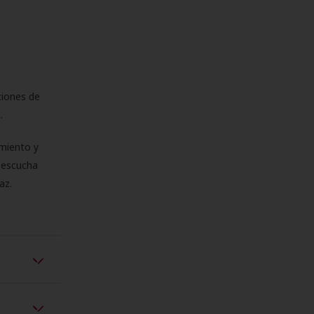
ciones de
s.
miento y
e escucha
az.