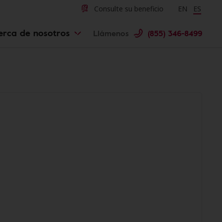
Consulte su beneficio
Change langu
EN
Cambiar 
ES
erca de nosotros
Llámenos
(855) 346-8499