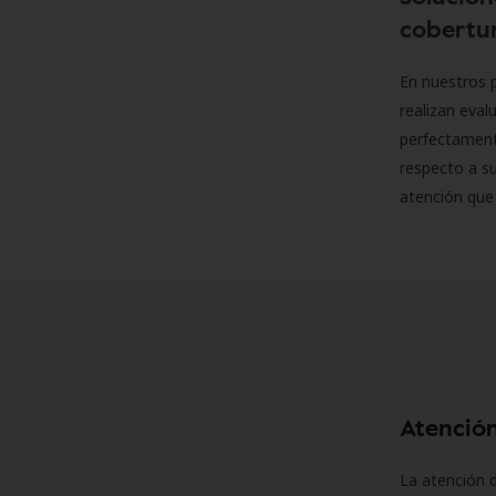
cobertur
En nuestros p
realizan eva
perfectamente
respecto a su
atención que
Atención
La atención d