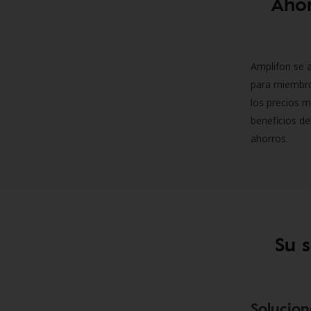
Ahor
Amplifon se a
para miembro
los precios m
beneficios de
ahorros.
Su 
Solucion