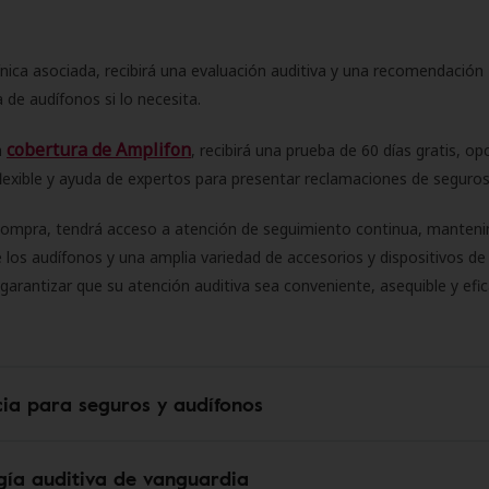
ínica asociada, recibirá una evaluación auditiva y una recomendación
 de audífonos si lo necesita.
cobertura de Amplifon
a
, recibirá una prueba de 60 días gratis, op
flexible y ayuda de expertos para presentar reclamaciones de seguro
compra, tendrá acceso a atención de seguimiento continua, manteni
 los audífonos y una amplia variedad de accesorios y dispositivos d
 garantizar que su atención auditiva sea conveniente, asequible y efic
cia para seguros y audífonos
gía auditiva de vanguardia