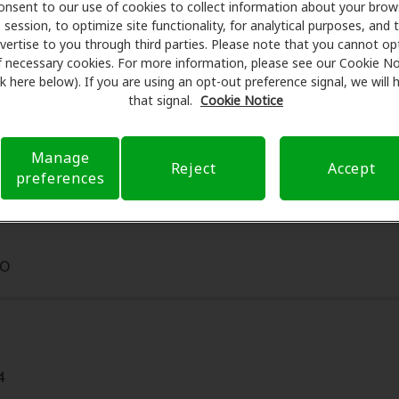
recer descuentos especiales en audífonos y atención audit
onsent to our use of cookies to collect information about your brow
session, to optimize site functionality, for analytical purposes, and 
programan exámenes con profesionales licenciados para eval
vertise to you through third parties. Please note that you cannot op
ntes de su consulta en Sizelove's Hearing Aid Center, Amplif
f necessary cookies. For more information, please see our Cookie No
cobertura de seguro para reducir sus gastos de bolsillo y de 
ink here below). If you are using an opt-out preference signal, we will
r transparente su experiencia de atención auditiva y libera
that signal.
Cookie Notice
 preguntas sobre el seguro y con opciones de pago flexible
Manage
Reject
Accept
preferences
30
4