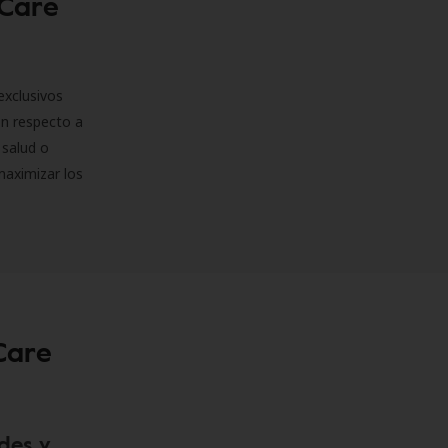
 Care
exclusivos
on respecto a
 salud o
maximizar los
Care
des y