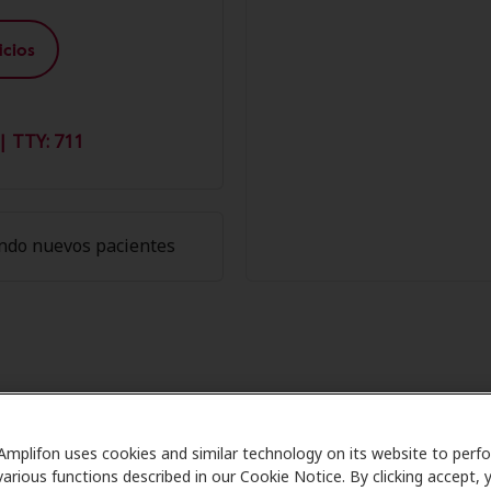
cios
| TTY: 711
ndo nuevos pacientes
ros de Amplifon en Sizelove's He
Amplifon uses cookies and similar technology on its website to perf
are se asocia con muchos planes de beneficios y clínicas c
various functions described in our Cookie Notice. By clicking accept, 