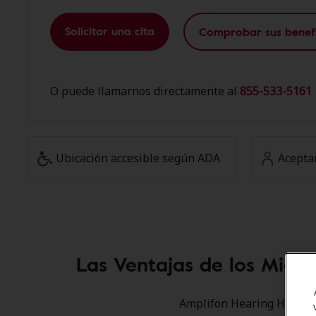
Solicitar una cita
Comprobar sus benefi
O puede llamarnos directamente al
855-533-5161 
Ubicación accesible según ADA
Acepta
Las Ventajas de los Miemb
Amplifon Hearing Health C