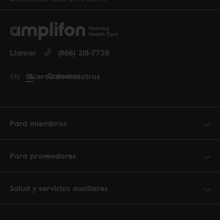
Llamar
(866) 218-7739
Carreras
Acerca de nosotros
Change language to English
EN
Cambiar idioma a español
ES
Para miembros
Para proveedores
Salud y servicios auxiliares