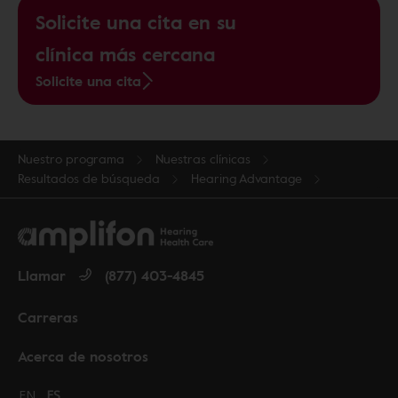
Solicite una cita en su
clínica más cercana
Solicite una cita
Nuestro programa
Nuestras clínicas
Resultados de búsqueda
Hearing Advantage
Llamar
(877) 403-4845
Carreras
Acerca de nosotros
Change language to English
EN
Cambiar idioma a español
ES