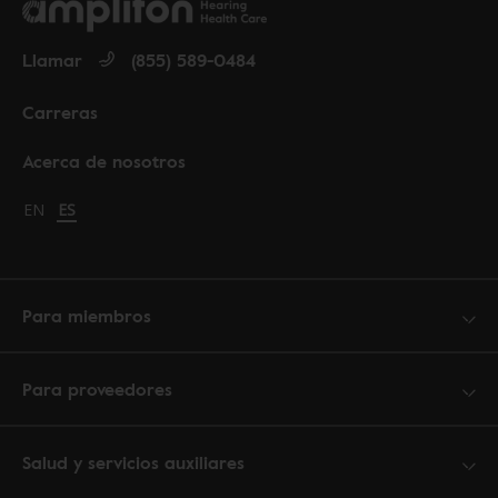
Llamar
(855) 589-0484
Carreras
Acerca de nosotros
Change language to English
EN
Cambiar idioma a español
ES
Para miembros
Para proveedores
Salud y servicios auxiliares