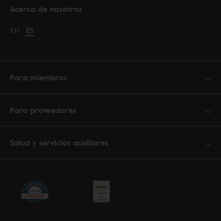
Acerca de nosotros
Change language to English
EN
Cambiar idioma a español
ES
Para miembros
Para proveedores
Salud y servicios auxiliares