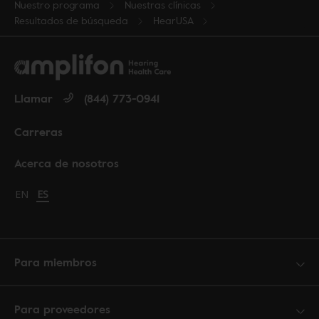
Nuestro programa
Nuestras clínicas
Resultados de búsqueda
HearUSA
Llamar
(844) 773-0941
Carreras
Acerca de nosotros
Change language to English
EN
Cambiar idioma a español
ES
Para miembros
Para proveedores