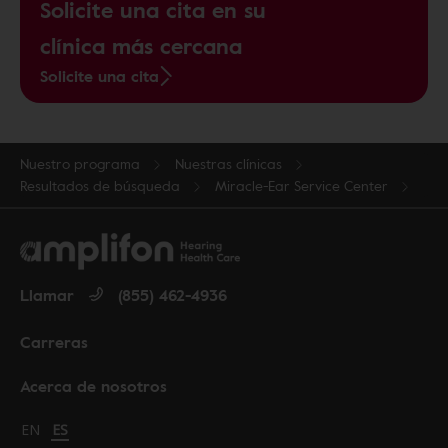
Solicite una cita en su
clínica más cercana
Solicite una cita
Nuestro programa
Nuestras clínicas
Resultados de búsqueda
Miracle-Ear Service Center
Llamar
(855) 462-4936
Carreras
Acerca de nosotros
Change language to English
EN
Cambiar idioma a español
ES