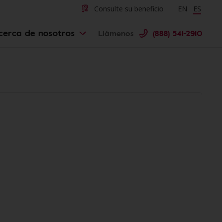
Consulte su beneficio
Change langu
EN
Cambiar 
ES
cerca de nosotros
Llámenos
(888) 541-2910