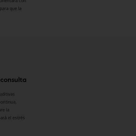
orientará con
para que la
 consulta
uditivas
continua,
re la
ará el estrés