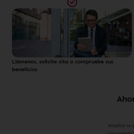
Llámenos, solicite cita o compruebe sus
beneficios
Ahor
Amplifon se a
para miembro