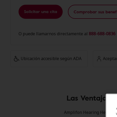
Solicitar una cita
Comprobar sus benefi
O puede llamarnos directamente al
888-688-0836 
Ubicación accesible según ADA
Acepta
Las Ventajas 
Amplifon Hearing Health C