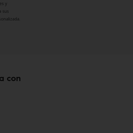
es y
a sus
sonalizada.
a con