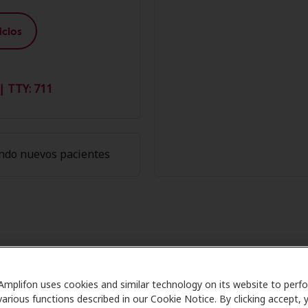
cios
| TTY: 711
ndo nuevos pacientes
de los Miembros de Amplifon en H
Amplifon uses cookies and similar technology on its website to perf
are se asocia con muchos planes de beneficios y clínicas c
various functions described in our Cookie Notice. By clicking accept, 