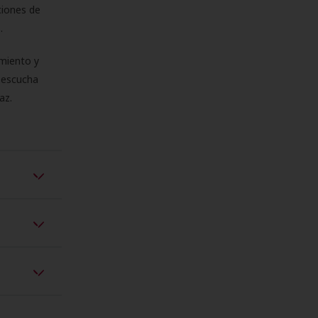
ciones de
s.
miento y
e escucha
az.