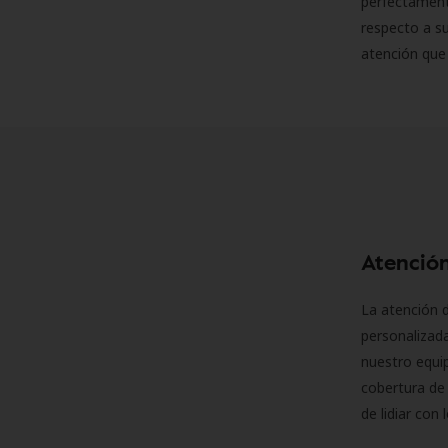
perfectamente
respecto a su
atención que
Atención
La atención d
personalizad
nuestro equip
cobertura de 
de lidiar con