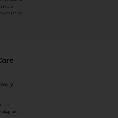
 salud o
maximizar los
Care
des y
uditiva
se adaptan