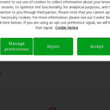
les en audífonos y atención auditiva. Nuestros promotores l
onsent to our use of cookies to collect information about your brow
session, to optimize site functionality, for analytical purposes, and 
rofesionales licenciados para evaluaciones, pruebas de ajus
vertise to you through third parties. Please note that you cannot op
earUSA, Amplifon Hearing Health Care se encarga de verifi
f necessary cookies. For more information, please see our Cookie No
de bolsillo y de presentar una derivación. Nuestro objetivo
ink here below). If you are using an opt-out preference signal, we will
ditiva y liberarlo de preocupaciones con nuestro apoyo cuan
that signal.
Cookie Notice
uro y con opciones de pago flexibles cuando están disponib
Manage
Reject
Accept
preferences
2