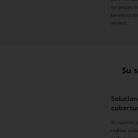
los precios m
beneficios de
ahorros.
Su 
Solucion
cobertur
En nuestros p
realizan eva