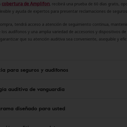
cobertura de Amplifon
a
, recibirá una prueba de 60 días gratis, op
flexible y ayuda de expertos para presentar reclamaciones de seguro
compra, tendrá acceso a atención de seguimiento continua, manteni
 los audífonos y una amplia variedad de accesorios y dispositivos d
 garantizar que su atención auditiva sea conveniente, asequible y efic
cia para seguros y audífonos
gía auditiva de vanguardia
grama diseñado para usted