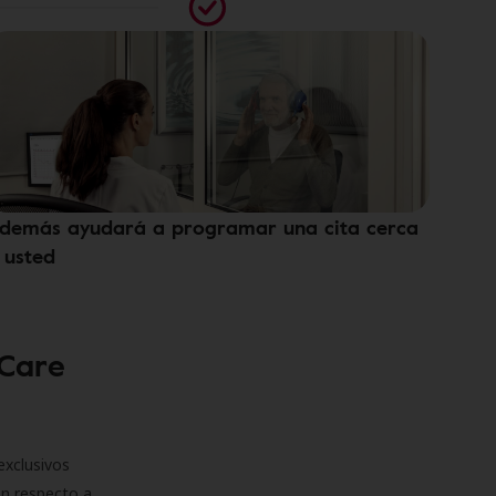
demás ayudará a programar una cita cerca
 usted
 Care
exclusivos
on respecto a