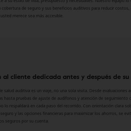
 a su estilo de vida, presupuesto y necesidades. Nuestro equipo lo 
 cobertura de seguro y sus beneficios auditivos para reducir costos, 
 usted merece sea más accesible.
 al cliente dedicada antes y después de su
e salud auditiva es un viaje, no una sola visita. Desde evaluaciones a
as hasta pruebas de ajuste de audífonos y atención de seguimiento 
o lo respaldará en cada paso del recorrido. Con orientación clara sob
seguro y las opciones financieras para maximizar los ahorros, se evit
 los seguros por su cuenta.